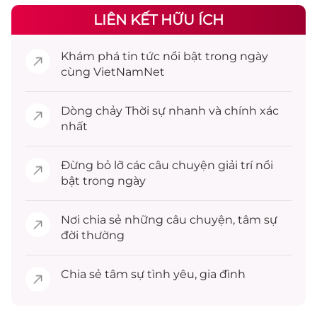
LIÊN KẾT HỮU ÍCH
Khám phá
tin tức
nổi bật trong ngày
cùng VietNamNet
Dòng chảy
Thời sự
nhanh và chính xác
nhất
Đừng bỏ lỡ các câu chuyện
giải trí
nổi
bật trong ngày
Nơi chia sẻ những câu chuyện,
tâm sự
đời thường
Chia sẻ
tâm sự
tình yêu, gia đình