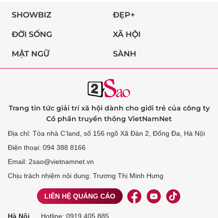
SHOWBIZ
ĐẸP+
ĐỜI SỐNG
XÃ HỘI
MẬT NGỮ
SÀNH
Trang tin tức giải trí xã hội dành cho giới trẻ của công ty
Cổ phần truyền thông VietNamNet
Địa chỉ: Tòa nhà C’land, số 156 ngõ Xã Đàn 2, Đống Đa, Hà Nội
Điện thoại: 094 388 8166
Email: 2sao@vietnamnet.vn
Chịu trách nhiệm nội dung: Trương Thị Minh Hưng
LIÊN HỆ QUẢNG CÁO
Hà Nội
Hotline:
0919 405 885