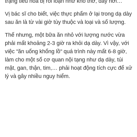
trạng tiêu hóa bị rối loạn như khó thở, đầy hơi…
Vị bác sĩ cho biết, việc thực phẩm ở lại trong dạ dày
sau ăn là từ vài giờ tùy thuộc và loại và số lượng.
Thế nhưng, một bữa ăn nhỏ với lượng nước vừa
phải mất khoảng 2-3 giờ ra khỏi dạ dày. Vì vậy, với
việc "ăn uống khổng lồ" quá trình này mất 6-8 giờ,
làm cho một số cơ quan nội tạng như dạ dày, túi
mật, gan, thận, tim,… phải hoạt động tích cực để xử
lý và gây nhiều nguy hiểm.