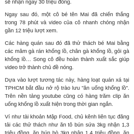
sẽ nhận ngay 30 triệu đồng.
Ngay sau đó, một cô bé tên Mai đã chiến thắng
trong 78 phút và video của cô nhanh chóng nhận
gần 12 triệu lượt xem.
Các hàng quán sau đó đã thử thách bé Mai bằng
các mâm gà rán khổng lồ, chân gà khổng lồ, gỏi gà
khổng lồ… Song cô đều hoàn thành xuất sắc giúp
video trở thành chủ đề nóng.
Dựa vào lượt tương tác này, hàng loạt quán xá tại
TPHCM bắt đầu nở rộ trào lưu "ăn uống khổng lồ".
Trên nền tảng youtube cũng có hàng trăm clip ăn
uống khổng lồ xuất hiện trong thời gian ngắn.
Ví như tài khoản Mập Food, chủ kênh liên tục đăng
tải các thử thách như ăn tô bún sứa 3kg nhận 1,3
triệu đồng, ăn bún bò 3kg nhận 1,4 triệu đồng, ăn