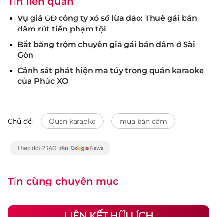
Tin liên quan
Vụ giả GĐ công ty xổ số lừa đảo: Thuê gái bán
dâm rút tiền phạm tội
Bắt băng trộm chuyên giả gái bán dâm ở Sài
Gòn
Cảnh sát phát hiện ma túy trong quán karaoke
của Phúc XO
Chủ đề:
Quán karaoke
mua bán dâm
Tin cùng chuyên mục
LIÊN KẾT HỮU ÍCH