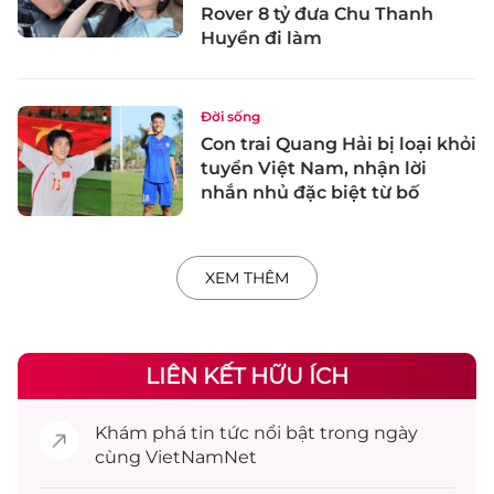
Rover 8 tỷ đưa Chu Thanh
Huyền đi làm
Đời sống
Con trai Quang Hải bị loại khỏi
tuyển Việt Nam, nhận lời
nhắn nhủ đặc biệt từ bố
XEM THÊM
LIÊN KẾT HỮU ÍCH
Khám phá
tin tức
nổi bật trong ngày
cùng VietNamNet