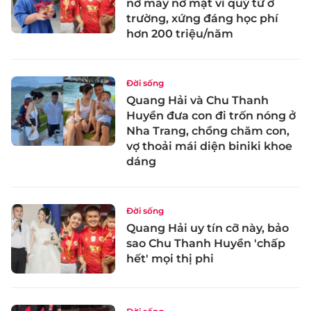
nở mày nở mặt vì quý tử ở
trường, xứng đáng học phí
hơn 200 triệu/năm
Đời sống
Quang Hải và Chu Thanh
Huyền đưa con đi trốn nóng ở
Nha Trang, chồng chăm con,
vợ thoải mái diện biniki khoe
dáng
Đời sống
Quang Hải uy tín cỡ này, bảo
sao Chu Thanh Huyền 'chấp
hết' mọi thị phi