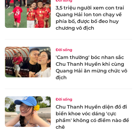
Đời sống
3,5 triệu người xem con trai
Quang Hải lon ton chạy về
phía bố, được bố đeo huy
chương vô địch
Đời sống
'Cam thường' bóc nhan sắc
Chu Thanh Huyền khi cùng
Quang Hải ăn mừng chức vô
địch
Đời sống
Chu Thanh Huyền diện đồ đi
biển khoe vóc dáng 'cực
phẩm' không có điểm nào để
chê