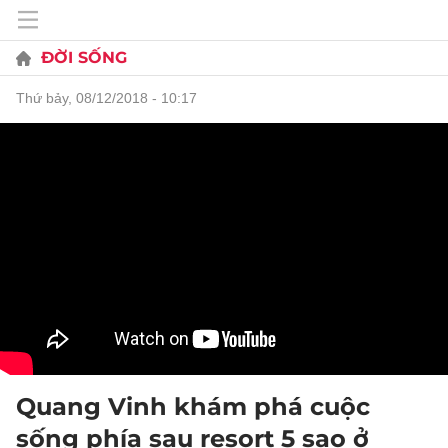
ĐỜI SỐNG
thứ bảy, 08/12/2018 - 10:17
Quang Vinh khám phá cuộc
sống phía sau resort 5 sao ở