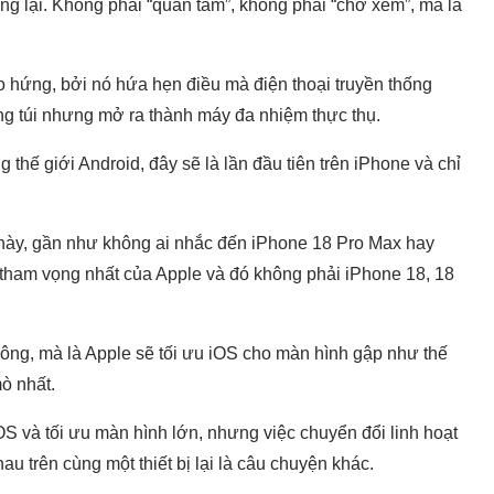
ựng lại. Không phải “quan tâm”, không phải “chờ xem”, mà là
ào hứng, bởi nó hứa hẹn điều mà điện thoại truyền thống
ong túi nhưng mở ra thành máy đa nhiệm thực thụ.
 thế giới Android, đây sẽ là lần đầu tiên trên iPhone và chỉ
n này, gần như không ai nhắc đến iPhone 18 Pro Max hay
ham vọng nhất của Apple và đó không phải iPhone 18, 18
ông, mà là Apple sẽ tối ưu iOS cho màn hình gập như thế
ò nhất.
S và tối ưu màn hình lớn, nhưng việc chuyển đổi linh hoạt
au trên cùng một thiết bị lại là câu chuyện khác.