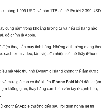
m khoảng 1.999 USD, và bản 1TB có thể lên tới 2.399 USD.
 nay cũng nằm trong khoảng tương tự và nếu có hãng nào
i, đó chính là Apple.
ế cả điện thoại lẫn máy tính bảng. Những ai thường mang theo
ọc sách, xem video, làm việc đa nhiệm có thể thấy iPhone
điều mà việc thu nhỏ Dynamic Island không thể làm được.
ập và mức giá cao có thể khiến
iPhone Fold
khởi đầu chậm.
t kiệm không gian, thay bằng cảm biến vân tay ở cạnh bên,
.
ử cho thấy Apple thường đến sau, rồi định nghĩa lại thị