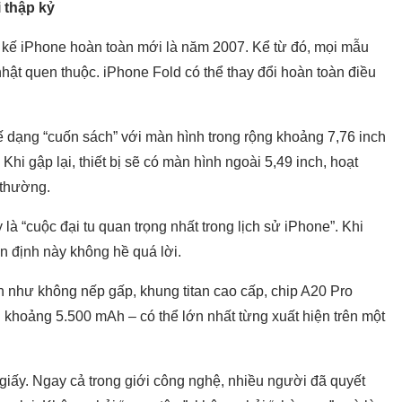
 thập kỷ
ết kế iPhone hoàn toàn mới là năm 2007. Kể từ đó, mọi mẫu
nhật quen thuộc. iPhone Fold có thể thay đổi hoàn toàn điều
ế dạng “cuốn sách” với màn hình trong rộng khoảng 7,76 inch
hi gập lại, thiết bị sẽ có màn hình ngoài 5,49 inch, hoạt
 thường.
 là “cuộc đại tu quan trọng nhất trong lịch sử iPhone”. Khi
 định này không hề quá lời.
n như không nếp gấp, khung titan cao cấp, chip A20 Pro
n khoảng 5.500 mAh – có thể lớn nhất từng xuất hiện trên một
giấy. Ngay cả trong giới công nghệ, nhiều người đã quyết