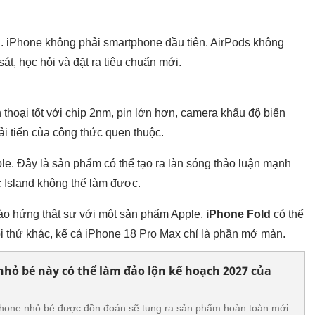
. iPhone không phải smartphone đầu tiên. AirPods không
át, học hỏi và đặt ra tiêu chuẩn mới.
 thoại tốt với chip 2nm, pin lớn hơn, camera khẩu độ biến
ải tiến của công thức quen thuộc.
le. Đây là sản phẩm có thể tạo ra làn sóng thảo luận mạnh
 Island không thể làm được.
ào hứng thật sự với một sản phẩm Apple.
iPhone Fold
có thể
i thứ khác, kể cả iPhone 18 Pro Max chỉ là phần mở màn.
ỏ bé này có thể làm đảo lộn kế hoạch 2027 của
hone nhỏ bé được đồn đoán sẽ tung ra sản phẩm hoàn toàn mới