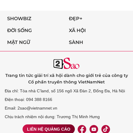
SHOWBIZ
ĐẸP+
ĐỜI SỐNG
XÃ HỘI
MẬT NGỮ
SÀNH
Trang tin tức giải trí xã hội dành cho giới trẻ của công ty
Cổ phần truyền thông VietNamNet
Địa chỉ: Tòa nhà C’land, số 156 ngõ Xã Đàn 2, Đống Đa, Hà Nội
Điện thoại: 094 388 8166
Email: 2sao@vietnamnet.vn
Chịu trách nhiệm nội dung: Trương Thị Minh Hưng
LIÊN HỆ QUẢNG CÁO