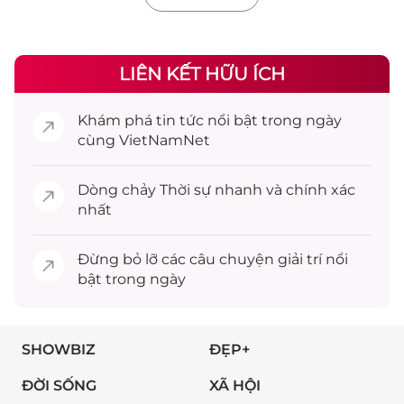
LIÊN KẾT HỮU ÍCH
Khám phá
tin tức
nổi bật trong ngày
cùng VietNamNet
Dòng chảy
Thời sự
nhanh và chính xác
nhất
Đừng bỏ lỡ các câu chuyện
giải trí
nổi
bật trong ngày
SHOWBIZ
ĐẸP+
ĐỜI SỐNG
XÃ HỘI