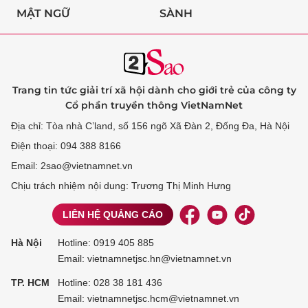
MẬT NGỮ
SÀNH
Trang tin tức giải trí xã hội dành cho giới trẻ của công ty
Cổ phần truyền thông VietNamNet
Địa chỉ: Tòa nhà C’land, số 156 ngõ Xã Đàn 2, Đống Đa, Hà Nội
Điện thoại: 094 388 8166
Email: 2sao@vietnamnet.vn
Chịu trách nhiệm nội dung: Trương Thị Minh Hưng
LIÊN HỆ QUẢNG CÁO
Hà Nội
Hotline:
0919 405 885
Email: vietnamnetjsc.hn@vietnamnet.vn
TP. HCM
Hotline:
028 38 181 436
Email: vietnamnetjsc.hcm@vietnamnet.vn