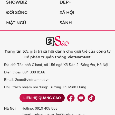
SHOWBIZ
ĐẸP+
ĐỜI SỐNG
XÃ HỘI
MẬT NGỮ
SÀNH
Trang tin tức giải trí xã hội dành cho giới trẻ của công ty
Cổ phần truyền thông VietNamNet
Địa chỉ: Tòa nhà C’land, số 156 ngõ Xã Đàn 2, Đống Đa, Hà Nội
Điện thoại: 094 388 8166
Email: 2sao@vietnamnet.vn
Chịu trách nhiệm nội dung: Trương Thị Minh Hưng
LIÊN HỆ QUẢNG CÁO
Hà Nội
Hotline:
0919 405 885
Email: vietnamnetjsc.hn@vietnamnet.vn