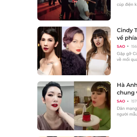
cúp điện 
Cindy T
về phía
SAO
156
Gặp gỡ Cin
về mối qu
Hà Anh 
chung 
SAO
157
Dân mạng t
người mẫu