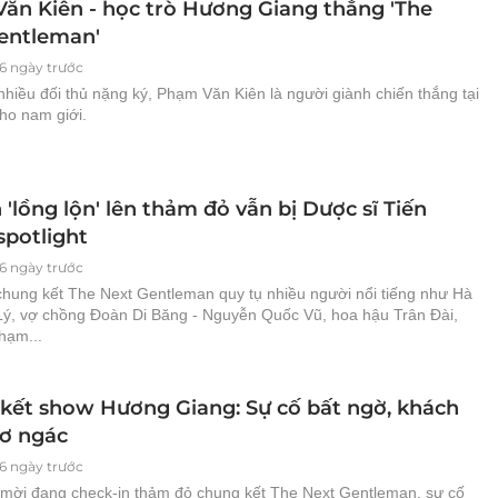
ăn Kiên - học trò Hương Giang thắng 'The
entleman'
6 ngày trước
hiều đối thủ nặng ký, Phạm Văn Kiên là người giành chiến thắng tại
ho nam giới.
'lồng lộn' lên thảm đỏ vẫn bị Dược sĩ Tiến
spotlight
6 ngày trước
hung kết The Next Gentleman quy tụ nhiều người nổi tiếng như Hà
Lý, vợ chồng Đoàn Di Băng - Nguyễn Quốc Vũ, hoa hậu Trân Đài,
hạm...
kết show Hương Giang: Sự cố bất ngờ, khách
ơ ngác
6 ngày trước
 mời đang check-in thảm đỏ chung kết The Next Gentleman, sự cố