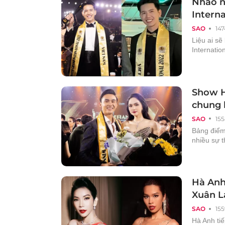
Nháo n
Interna
SAO
147
Liệu ai sẽ
Internatio
Show H
chung 
SAO
155
Bảng điểm
nhiều sự 
Hà Anh 
Xuân L
SAO
155
Hà Anh ti