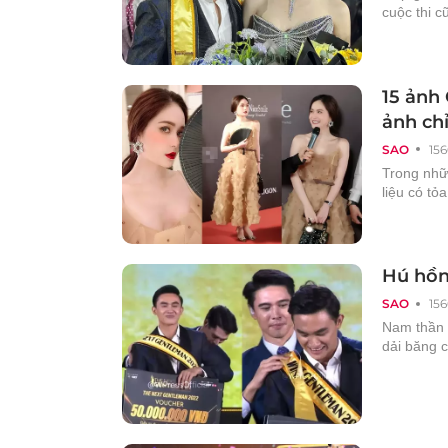
cuộc thi c
15 ảnh
ảnh ch
SAO
156
Trong nhữ
liệu có tỏ
Hú hồn
SAO
156
Nam thần 
dải băng 