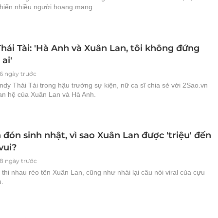
khiến nhiều người hoang mang.
hái Tài: 'Hà Anh và Xuân Lan, tôi không đứng
 ai'
6 ngày trước
dy Thái Tài trong hậu trường sự kiện, nữ ca sĩ chia sẻ với 2Sao.vn
an hệ của Xuân Lan và Hà Anh.
đón sinh nhật, vì sao Xuân Lan được 'triệu' đến
vui?
8 ngày trước
hi nhau réo tên Xuân Lan, cũng như nhái lại câu nói viral của cựu
.