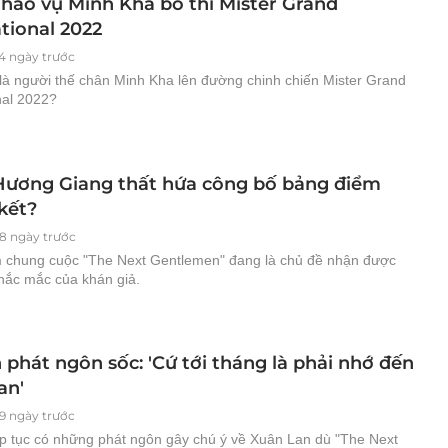
hào vụ Minh Kha bỏ thi Mister Grand
tional 2022
4 ngày trước
 là người thế chân Minh Kha lên đường chinh chiến Mister Grand
nal 2022?
ương Giang thất hứa công bố bảng điểm
kết?
8 ngày trước
 chung cuộc "The Next Gentlemen" đang là chủ đề nhận được
thắc mắc của khán giả.
phát ngôn sốc: 'Cứ tới tháng là phải nhớ đến
an'
9 ngày trước
ếp tục có những phát ngôn gây chú ý về Xuân Lan dù "The Next