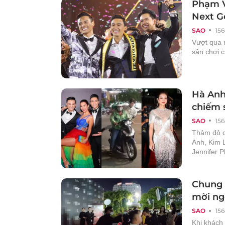
Phạm V
Next G
SAO
156
Vượt qua n
sân chơi c
Hà Anh 
chiếm 
SAO
156
Thảm đỏ c
Anh, Kim 
Jennifer P
Chung 
mời ng
SAO
156
Khi khách