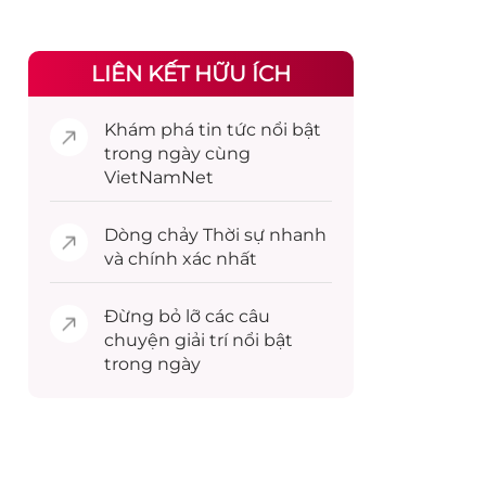
LIÊN KẾT HỮU ÍCH
Khám phá
tin tức
nổi bật
trong ngày cùng
VietNamNet
Dòng chảy
Thời sự
nhanh
và chính xác nhất
Đừng bỏ lỡ các câu
chuyện
giải trí
nổi bật
trong ngày