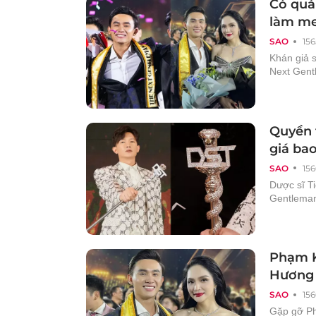
Có quá
làm me
SAO
156
Khán giả 
Next Gent
Quyền 
giá ba
SAO
156
Dược sĩ Ti
Gentleman
Phạm K
Hương 
SAO
156
Gặp gỡ Ph