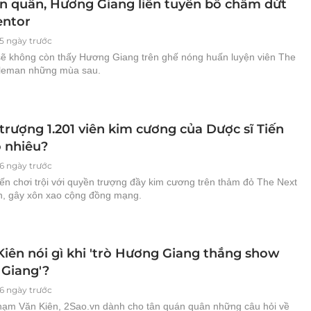
n quân, Hương Giang liền tuyên bố chấm dứt
ntor
5 ngày trước
sẽ không còn thấy Hương Giang trên ghế nóng huấn luyện viên The
leman những mùa sau.
trượng 1.201 viên kim cương của Dược sĩ Tiến
o nhiêu?
6 ngày trước
ến chơi trội với quyền trượng đầy kim cương trên thảm đỏ The Next
, gây xôn xao cộng đồng mạng.
iên nói gì khi 'trò Hương Giang thắng show
Giang'?
6 ngày trước
ạm Văn Kiên, 2Sao.vn dành cho tân quán quân những câu hỏi về