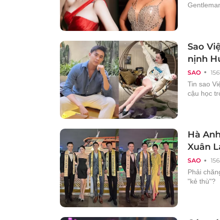
Gentleman"
Sao Vi
nịnh H
SAO
156
Tin sao V
cậu học tr
Hà Anh
Xuân L
SAO
156
Phải chăn
"kẻ thù"?