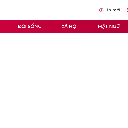
Tin mới
ĐỜI SỐNG
XÃ HỘI
MẬT NGỮ