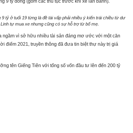
 9 tỷ đồng (gồm các thủ tục trước khi xe lăn bánh).
ỷ ở tuổi 19 từng là đề tài vấp phải nhiều ý kiến trái chiều từ dư
 Linh tự mua xe nhưng cũng có sự hỗ trợ từ bố mẹ.
a ngầm vì sở hữu nhiều tài sản đáng mơ ước với một căn
ời điểm 2021, truyền thông đã đưa tin biệt thự này trị giá
ỡng tên Giếng Tiên với tổng số vốn đầu tư lên đến 200 tỷ