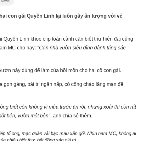
hai con gái Quyền Linh lại luôn gây ấn tượng với vẻ
 Quyền Linh khoe clip toàn cảnh căn biệt thự hiện đại cùng
 Nam MC cho hay:
"Căn nhà vườn siêu đỉnh dành tặng các
n vườn này dùng để làm của hồi môn cho hai cô con gái.
 gọn gàng, bài trí ngăn nắp, có cổng chào lãng mạn để
hông biết còn không vì mùa trước ăn rồi, nhưng xoài thì còn rất
một bên, vườn một bên",
anh chia sẻ thêm.
i dép tổ ong, mặc quần vải bạc màu xắn gối. Nhìn nam MC, không ai
ủa nhiều biệt thự, bất động sản giá trị.