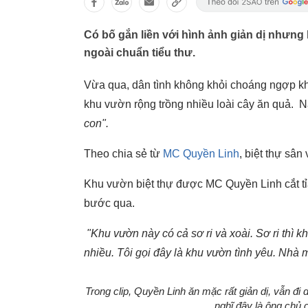
Có bố gắn liền với hình ảnh giản dị nhưng 
ngoài chuẩn tiểu thư.
Vừa qua, dân tình không khỏi choáng ngợp khi
khu vườn rộng trồng nhiều loài cây ăn quả.
con".
Theo chia sẻ từ
MC Quyền Linh
, biệt thự sâ
Khu vườn biệt thự được MC Quyền Linh cắt tỉa
bước qua.
"Khu vườn này có cả sơ ri và xoài. Sơ ri thì k
nhiều. Tôi gọi đây là khu vườn tình yêu. Nhà 
Trong clip, Quyền Linh ăn mặc rất giản dị, vẫn đ
nghĩ đây là ông chủ c