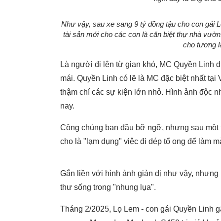
Như vậy, sau xe sang 9 tỷ đồng tậu cho con gái L
tài sản mới cho các con là căn biệt thự nhà vườ
cho tương la
Là người đi lên từ gian khó, MC Quyền Linh d
mái. Quyền Linh có lẽ là MC đặc biệt nhất tại 
thậm chí các sự kiện lớn nhỏ. Hình ảnh độc n
nay.
Công chúng ban đầu bỡ ngỡ, nhưng sau một th
cho là "lạm dụng" việc đi dép tổ ong để làm m
Gắn liền với hình ảnh giản dị như vậy, nhưng h
thư sống trong "nhung lụa".
Tháng 2/2025, Lọ Lem - con gái Quyền Linh gây