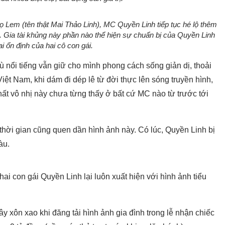
ọ Lem (tên thật Mai Thảo Linh), MC Quyền Linh tiếp tục hé lộ thêm
n. Gia tài khủng này phần nào thể hiện sự chuẩn bị của Quyền Linh
i ổn định của hai cô con gái.
ù nổi tiếng vẫn giữ cho mình phong cách sống giản dị, thoải
Việt Nam, khi dám đi dép lê từ đời thực lên sóng truyền hình,
hất vô nhị này chưa từng thấy ở bất cứ MC nào từ trước tới
ời gian cũng quen dần hình ảnh này. Có lúc, Quyền Linh bị
àu.
ai con gái Quyền Linh lại luôn xuất hiện với hình ảnh tiểu
 xôn xao khi đăng tải hình ảnh gia đình trong lễ nhận chiếc