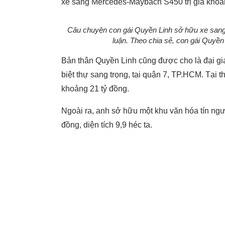
xe sang Mercedes-Maybach S450 trị giá khoảng
Câu chuyện con gái Quyền Linh sở hữu xe sang 9 t
luận. Theo chia sẻ, con gái Quyền
Bản thân Quyền Linh cũng được cho là đại gi
biệt thự sang trọng, tại quận 7, TP.HCM. Tại th
khoảng 21 tỷ đồng.
Ngoài ra, anh sở hữu một khu văn hóa tín ngư
đồng, diện tích 9,9 héc ta.