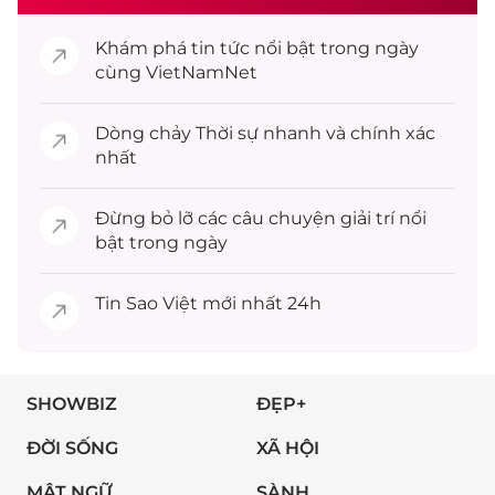
Khám phá
tin tức
nổi bật trong ngày
cùng VietNamNet
Dòng chảy
Thời sự
nhanh và chính xác
nhất
Đừng bỏ lỡ các câu chuyện
giải trí
nổi
bật trong ngày
Tin
Sao Việt
mới nhất 24h
SHOWBIZ
ĐẸP+
ĐỜI SỐNG
XÃ HỘI
MẬT NGỮ
SÀNH