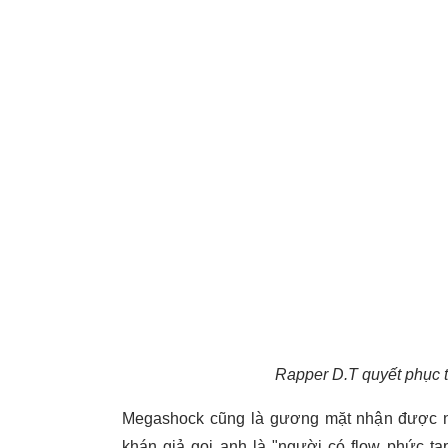
Rapper D.T quyết phục th
Megashock cũng là gương mặt nhận được nh
khán giả gọi anh là "người có flow phức tạ