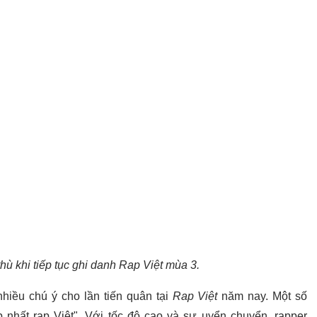
ù khi tiếp tục ghi danh Rap Việt mùa 3.
iều chú ý cho lần tiến quân tại
Rap Việt
năm nay. Một số
p nhất rap Việt". Với tốc độ cao và sự uyển chuyển, rapper