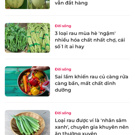
vẫn đắt hàng
Đời sống
3 loại rau mùa hè 'ngậm'
nhiều hóa chất nhất chợ, cái
số 1 ít ai hay
Đời sống
Sai lầm khiến rau củ càng rửa
càng bẩn, mất chất dinh
dưỡng
Đời sống
Loại rau được ví là 'nhân sâm
xanh', chuyên gia khuyên nên
ăn thường xuyên