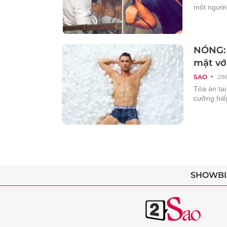
một người
NÓNG: 
mặt vớ
SAO
28
Tòa án tạ
cưỡng hiế
SHOWBI