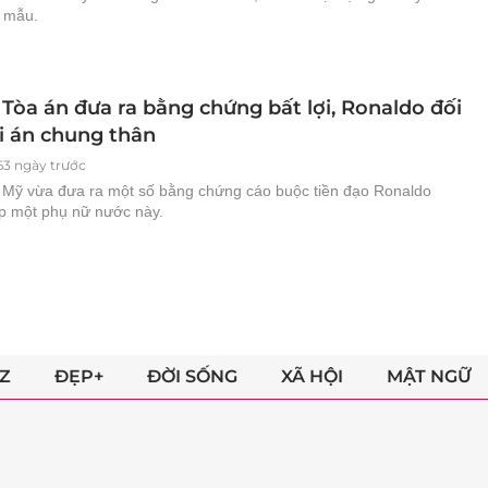
 mẫu.
Tòa án đưa ra bằng chứng bất lợi, Ronaldo đối
i án chung thân
63 ngày trước
i Mỹ vừa đưa ra một số bằng chứng cáo buộc tiền đạo Ronaldo
p một phụ nữ nước này.
Z
ĐẸP+
ĐỜI SỐNG
XÃ HỘI
MẬT NGỮ