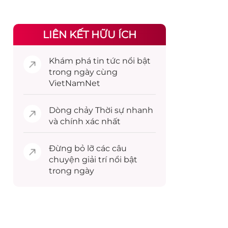
LIÊN KẾT HỮU ÍCH
Khám phá
tin tức
nổi bật
trong ngày cùng
VietNamNet
Dòng chảy
Thời sự
nhanh
và chính xác nhất
Đừng bỏ lỡ các câu
chuyện
giải trí
nổi bật
trong ngày