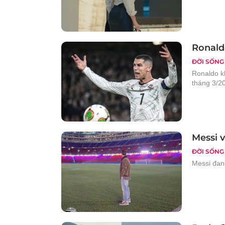
Ronald
ĐỜI SỐNG
Ronaldo kh
tháng 3/2
Messi v
ĐỜI SỐNG
Messi đang