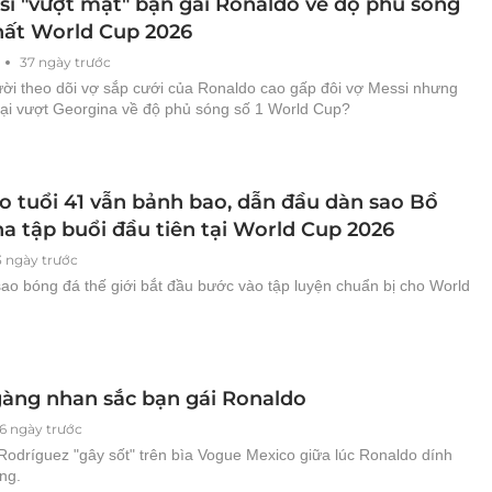
si "vượt mặt" bạn gái Ronaldo về độ phủ sóng
hất World Cup 2026
37 ngày trước
ười theo dõi vợ sắp cưới của Ronaldo cao gấp đôi vợ Messi nhưng
 lại vượt Georgina về độ phủ sóng số 1 World Cup?
o tuổi 41 vẫn bảnh bao, dẫn đầu dàn sao Bồ
a tập buổi đầu tiên tại World Cup 2026
3 ngày trước
ao bóng đá thế giới bắt đầu bước vào tập luyện chuẩn bị cho World
àng nhan sắc bạn gái Ronaldo
36 ngày trước
Rodríguez "gây sốt" trên bìa Vogue Mexico giữa lúc Ronaldo dính
ng.