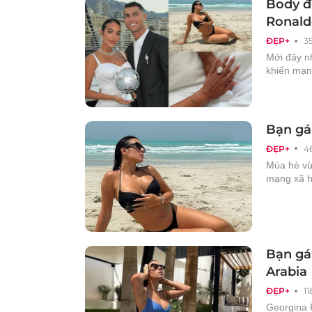
Body đ
Ronald
ĐẸP+
3
Mới đây n
khiến mạn
Bạn gá
ĐẸP+
4
Mùa hè vừa
mạng xã h
Bạn gái
Arabia
ĐẸP+
1
Georgina R