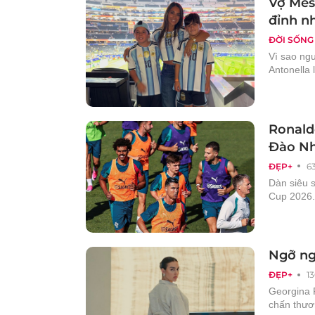
Vợ Mes
đỉnh n
ĐỜI SỐNG
Vì sao ng
Antonella
Ronald
Đào Nh
ĐẸP+
6
Dàn siêu s
Cup 2026.
Ngỡ ng
ĐẸP+
1
Georgina 
chấn thươ