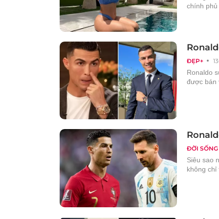
chính phủ
Ronald
ĐẸP+
1
Ronaldo sư
được bán 
Ronaldo
ĐỜI SỐNG
Siêu sao 
không chỉ