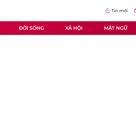
Tin mới
ĐỜI SỐNG
XÃ HỘI
MẬT NGỮ