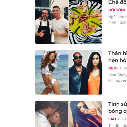
Chế độ
ĐỜI SỐNG
Ngôi sao 
món ngon 
Thân h
hẹn hò
ĐẸP+
1
Irina Sha
khi rapper
Tình sử
bỏng qu
SAO
28
Tin đồn tì