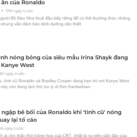
 ăn của Ronaldo
1791 ngày trước
người Bồ Đào Nha thuê đầu bếp riêng để có thể thưởng thức những
nhưng vẫn đảm bảo dinh dưỡng cần thiết.
ình nóng bỏng của siêu mẫu Irina Shayk đang
 Kanye West
881 ngày trước
yk, tình cũ Ronaldo và Bradley Cooper đang hẹn hò với Kanye West
 này còn đang làm thủ tục ly dị Kim Kardashian.
 ngập bê bối của Ronaldo khi 'tình cũ' nóng
ay lại tố cáo
56 ngày trước
nh ái cho thấy thói trăng hoa của CR7, nhất là vụ kiện gần đây của