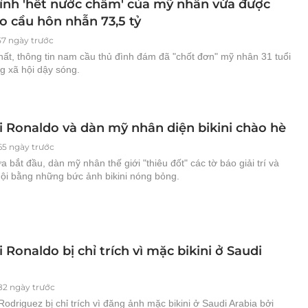
ỉnh 'hết nước chấm' của mỹ nhân vừa được
o cầu hôn nhẫn 73,5 tỷ
57 ngày trước
hất, thông tin nam cầu thủ đình đám đã "chốt đơn" mỹ nhân 31 tuổi
g xã hội dậy sóng.
i Ronaldo và dàn mỹ nhân diện bikini chào hè
65 ngày trước
 bắt đầu, dàn mỹ nhân thế giới "thiêu đốt" các tờ báo giải trí và
ội bằng những bức ảnh bikini nóng bỏng.
 Ronaldo bị chỉ trích vì mặc bikini ở Saudi
182 ngày trước
odriguez bị chỉ trích vì đăng ảnh mặc bikini ở Saudi Arabia bởi