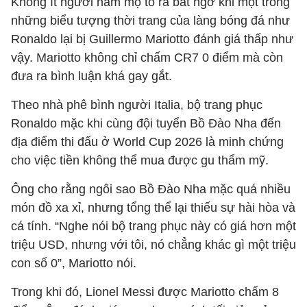
Không ít người hâm mộ tỏ ra bất ngờ khi một trong
những biểu tượng thời trang của làng bóng đá như
Ronaldo lại bị Guillermo Mariotto đánh giá thấp như
vậy. Mariotto không chỉ chấm CR7 0 điểm mà còn
đưa ra bình luận khá gay gắt.
Theo nhà phê bình người Italia, bộ trang phục
Ronaldo mặc khi cùng đội tuyển Bồ Đào Nha đến
địa điểm thi đấu ở World Cup 2026 là minh chứng
cho việc tiền không thể mua được gu thẩm mỹ.
Ông cho rằng ngôi sao Bồ Đào Nha mặc quá nhiều
món đồ xa xỉ, nhưng tổng thể lại thiếu sự hài hòa và
cá tính. “Nghe nói bộ trang phục này có giá hơn một
triệu USD, nhưng với tôi, nó chẳng khác gì một triệu
con số 0”, Mariotto nói.
Trong khi đó, Lionel Messi được Mariotto chấm 8