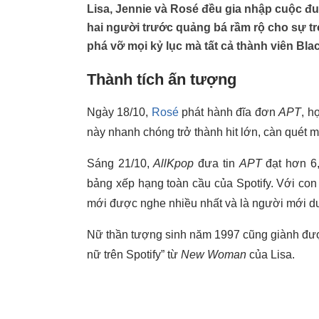
Lisa, Jennie và Rosé đều gia nhập cuộc đu
hai người trước quảng bá rầm rộ cho sự trở
phá vỡ mọi kỷ lục mà tất cả thành viên Blac
Thành tích ấn tượng
Ngày 18/10,
Rosé
phát hành đĩa đơn
APT
, h
này nhanh chóng trở thành hit lớn, càn quét m
Sáng 21/10,
AllKpop
đưa tin
APT
đạt hơn 6,8
bảng xếp hạng toàn cầu của Spotify. Với con 
mới được nghe nhiều nhất và là người mới duy
Nữ thần tượng sinh năm 1997 cũng giành đượ
nữ trên Spotify” từ
New Woman
của Lisa.