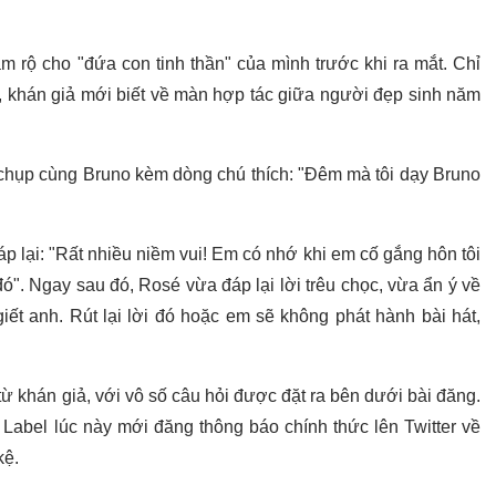
 rộ cho "đứa con tinh thần" của mình trước khi ra mắt. Chỉ
, khán giả mới biết về màn hợp tác giữa người đẹp sinh năm
 chụp cùng Bruno kèm dòng chú thích: "Đêm mà tôi dạy Bruno
p lại: "Rất nhiều niềm vui! Em có nhớ khi em cố gắng hôn tôi
ó". Ngay sau đó, Rosé vừa đáp lại lời trêu chọc, vừa ẩn ý về
ết anh. Rút lại lời đó hoặc em sẽ không phát hành bài hát,
ừ khán giả, với vô số câu hỏi được đặt ra bên dưới bài đăng.
abel lúc này mới đăng thông báo chính thức lên Twitter về
kệ.