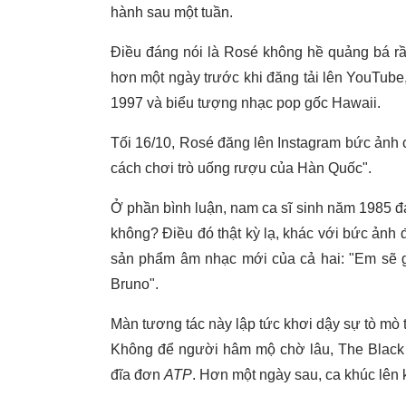
hành sau một tuần.
Điều đáng nói là Rosé không hề quảng bá rầm
hơn một ngày trước khi đăng tải lên YouTube
1997 và biểu tượng nhạc pop gốc Hawaii.
Tối 16/10, Rosé đăng lên Instagram bức ảnh
cách chơi trò uống rượu của Hàn Quốc".
Ở phần bình luận, nam ca sĩ sinh năm 1985 đá
không? Điều đó thật kỳ lạ, khác với bức ảnh đ
sản phẩm âm nhạc mới của cả hai: "Em sẽ gi
Bruno".
Màn tương tác này lập tức khơi dậy sự tò mò t
Không để người hâm mộ chờ lâu, The Black L
đĩa đơn
ATP
. Hơn một ngày sau, ca khúc lên 