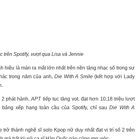
c trên Spotify, vượt qua Lisa và Jennie
 hiệu là màn ra mắt lớn nhất trên nền tảng nhạc số trong sự
khác trong năm của anh,
Die With A Smile
(kết hợp với Lady
n.
ứ 2 phát hành,
APT
tiếp tục tăng vọt, đạt hơn 10,18 triệu lượt
ên bảng xếp hạng toàn cầu của Spotify, chỉ sau
Die With A
trở thành nghệ sĩ solo Kpop nữ duy nhất đạt vị trí số 2 trên
ích mà bất kỳ nữ ca sĩ Hàn Quốc nào cũng mơ ước.