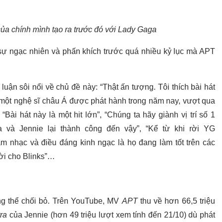
ủa chính mình tạo ra trước đó với Lady Gaga
ự ngạc nhiên và phấn khích trước quá nhiều kỷ lục mà APT
luận sôi nổi về chủ đề này: “Thật ấn tượng. Tôi thích bài hát
a một nghệ sĩ châu Á được phát hành trong năm nay, vượt qua
Bài hát này là một hit lớn”, “Chúng ta hãy giành vị trí số 1
a và Jennie lại thành công đến vậy”, “Kể từ khi rời YG
 âm nhạc và điều đáng kinh ngạc là họ đang làm tốt trên các
ời cho Blinks”…
ng thể chối bỏ. Trên YouTube, MV
APT
thu về hơn 66,5 triệu
ra
của Jennie (hơn 49 triệu lượt xem tính đến 21/10) dù phát