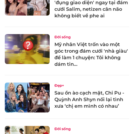
'đụng giao diện' ngay tại đám
cưới Salim, netizen cân não
không biết về phe ai
Đời sống
Mỹ nhân Việt trốn vào một
góc trong đám cưới 'nhà giàu'
để làm 1 chuyện: Tôi không
dám tin...
Đẹp+
Sau ồn ào cạch mặt, Chi Pu -
Quỳnh Anh Shyn nối lại tình
xưa ‘chị em mình có nhau’
Đời sống