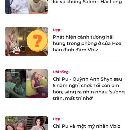
lỗi vợ chồng Salim - Hải Long
Đẹp+
Phát hiện cảnh tượng hãi
hùng trong phòng ở của Hoa
hậu đình đám Vbiz
Đời sống
Chi Pu - Quỳnh Anh Shyn sau
5 năm nghỉ chơi: Tối còn ôm
hôn, sáng ra nhìn nhau 'sượng
trân, mất trí nhớ'
Đẹp+
Chi Pu và một mỹ nhân Vbiz