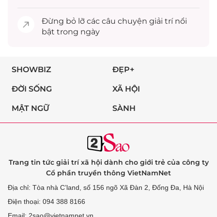
Đừng bỏ lỡ các câu chuyện
giải trí
nổi
bật trong ngày
SHOWBIZ
ĐẸP+
ĐỜI SỐNG
XÃ HỘI
MẬT NGỮ
SÀNH
Trang tin tức giải trí xã hội dành cho giới trẻ của công ty
Cổ phần truyền thông VietNamNet
Địa chỉ: Tòa nhà C’land, số 156 ngõ Xã Đàn 2, Đống Đa, Hà Nội
Điện thoại: 094 388 8166
Email: 2sao@vietnamnet.vn