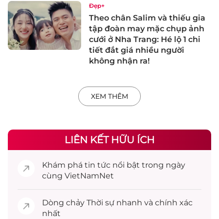
Đẹp+
Theo chân Salim và thiếu gia
tập đoàn may mặc chụp ảnh
cưới ở Nha Trang: Hé lộ 1 chi
tiết đắt giá nhiều người
không nhận ra!
XEM THÊM
LIÊN KẾT HỮU ÍCH
Khám phá
tin tức
nổi bật trong ngày
cùng VietNamNet
Dòng chảy
Thời sự
nhanh và chính xác
nhất