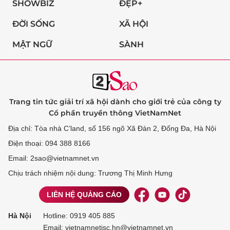
SHOWBIZ
ĐẸP+
ĐỜI SỐNG
XÃ HỘI
MẬT NGỮ
SÀNH
Trang tin tức giải trí xã hội dành cho giới trẻ của công ty
Cổ phần truyền thông VietNamNet
Địa chỉ: Tòa nhà C’land, số 156 ngõ Xã Đàn 2, Đống Đa, Hà Nội
Điện thoại: 094 388 8166
Email: 2sao@vietnamnet.vn
Chịu trách nhiệm nội dung: Trương Thị Minh Hưng
LIÊN HỆ QUẢNG CÁO
Hà Nội
Hotline:
0919 405 885
Email: vietnamnetjsc.hn@vietnamnet.vn