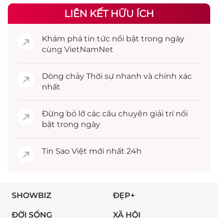
LIÊN KẾT HỮU ÍCH
Khám phá
tin tức
nổi bật trong ngày
cùng VietNamNet
Dòng chảy
Thời sự
nhanh và chính xác
nhất
Đừng bỏ lỡ các câu chuyện
giải trí
nổi
bật trong ngày
Tin
Sao Việt
mới nhất 24h
SHOWBIZ
ĐẸP+
ĐỜI SỐNG
XÃ HỘI