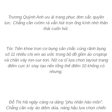
Trương Quỳnh Anh ưu ái trang phục đơn sắc quyền
lực. Chẳng cần rườm rà vẫn hút trọn ống kính nhờ thần
thái cuốn hút.
Tóc Tiên khoe trọn cơ bụng săn chắc cùng rãnh bụng
số 11 nhiều chị em ao ước trong bộ đồ gồm áo croptop
và chân váy ton-sur-ton. Nữ ca sĩ lựa chọn layout trang
điểm cực kì slay tạo nên tổng thể điểm 10 không có
nhưng.
Đỗ Thị Hà ngày càng ra dáng "phu nhân hào môn".
Chẳng cần váy áo diêm dúa, nàng hậu lựa chọn chiếc