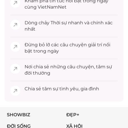
Khám phá
tin tức
nổi bật trong ngày
cùng VietNamNet
Dòng chảy
Thời sự
nhanh và chính xác
nhất
Đừng bỏ lỡ các câu chuyện
giải trí
nổi
bật trong ngày
Nơi chia sẻ những câu chuyện,
tâm sự
đời thường
Chia sẻ
tâm sự
tình yêu, gia đình
SHOWBIZ
ĐẸP+
ĐỜI SỐNG
XÃ HỘI