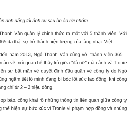
àn anh đăng tải ảnh cũ sau ồn ào rời nhóm.
anh Vân quản lý chính thức ra mắt với 5 thành viên. Với
 365 đã thật sự trở thành hiện tượng của làng nhạc Việt.
ì đến năm 2013, Ngô Thanh Vân cùng với thành viên 365 –
 ào về mối quan hệ thầy trò giữa “đả nữ” màn ảnh và Tronie
iện sự bất mãn về quyết định đầu quân về công ty do Ngô
ng ngầm tiết lộ mình đang bị bóc lột sức lao động, khi công
g chỉ từ 2 – 3 triệu đồng.
p báo, công khai rõ những thông tin liên quan giữa công ty
ng thể hiện sự bức xúc vì Tronie vi phạm hợp đồng và nhùng