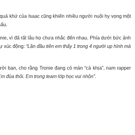
 quá khứ của Isaac cũng khiến nhiều người nuôi hy vọng một
hấu.
nie, vì đã rất lâu họ chưa nhắc đến nhau. Phía dưới bức ảnh
sự xúc động:
“Lần đầu tiên em thấy 1 trong 4 người up hình mà
i bạn, cho rằng Tronie đang có màn “cà khịa”, nam rapper
Em đùa thôi. Em trong team lớp học vui nhộn”.