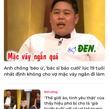
Anh chồng 'béo ú', 'bác sĩ bảo cưới' lúc 19 tuổi
nhất định không cho vợ mặc váy ngắn đi làm
Đời sống
'Thế giới ảo, tình yêu thật' của
thầy hiệu phó bị cho là 'già
trước tuổi' với cô vợ trẻ trung