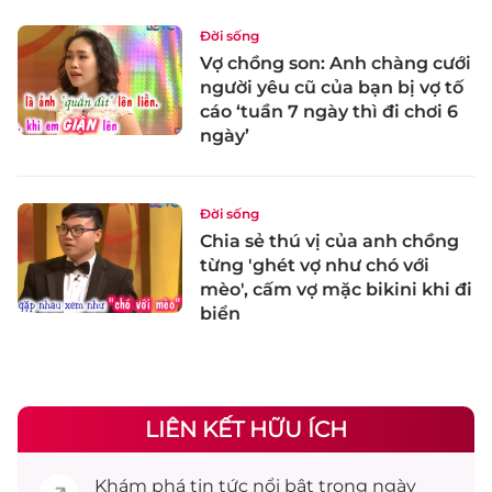
Đời sống
Vợ chồng son: Anh chàng cưới
người yêu cũ của bạn bị vợ tố
cáo ‘tuần 7 ngày thì đi chơi 6
ngày’
Đời sống
Chia sẻ thú vị của anh chồng
từng 'ghét vợ như chó với
mèo', cấm vợ mặc bikini khi đi
biển
LIÊN KẾT HỮU ÍCH
Khám phá
tin tức
nổi bật trong ngày