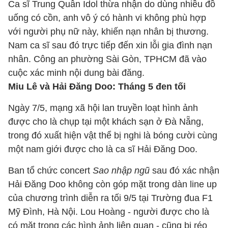
Ca sĩ Trung Quân Idol thừa nhận do dùng nhiều đồ
uống có cồn, anh vô ý có hành vi không phù hợp
với người phụ nữ này, khiến nạn nhân bị thương.
Nam ca sĩ sau đó trực tiếp đến xin lỗi gia đình nạn
nhân. Công an phường Sài Gòn, TPHCM đã vào
cuộc xác minh nội dung bài đăng.
Miu Lê và Hải Đăng Doo: Tháng 5 đen tối
Ngày 7/5, mạng xã hội lan truyền loạt hình ảnh
được cho là chụp tại một khách sạn ở Đà Nẵng,
trong đó xuất hiện vật thể bị nghi là bóng cười cùng
một nam giới được cho là ca sĩ Hải Đăng Doo.
Ban tổ chức concert
Sao nhập ngũ
sau đó xác nhận
Hải Đăng Doo không còn góp mặt trong dàn line up
của chương trình diễn ra tối 9/5 tại Trường đua F1
Mỹ Đình, Hà Nội. Lou Hoàng - người được cho là
có mặt trong các hình ảnh liên quan - cũng bị réo