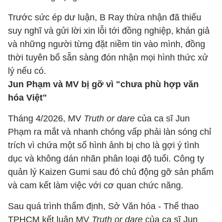
Trước sức ép dư luận, B Ray thừa nhận đã thiếu
suy nghĩ và gửi lời xin lỗi tới đồng nghiệp, khán giả
và những người từng đặt niềm tin vào mình, đồng
thời tuyên bố sẵn sàng đón nhận mọi hình thức xử
lý nếu có.
Jun Phạm và MV bị gỡ vì "chưa phù hợp văn
hóa Việt"
Tháng 4/2026, MV
Truth or dare
của ca sĩ Jun
Phạm ra mắt và nhanh chóng vấp phải làn sóng chỉ
trích vì chứa một số hình ảnh bị cho là gợi ý tình
dục và không dán nhãn phân loại độ tuổi. Công ty
quản lý Kaizen Gumi sau đó chủ động gỡ sản phẩm
và cam kết làm việc với cơ quan chức năng.
Sau quá trình thẩm định, Sở Văn hóa - Thể thao
TPHCM kết luận MV
Truth or dare
của ca sĩ Jun