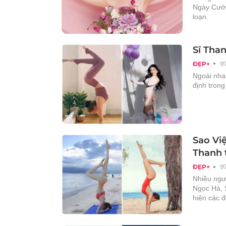
Ngày Cưới”
loạn.
Sĩ Than
ĐẸP+
9
Ngoài nha
định trong
Sao Việ
Thanh 
ĐẸP+
9
Nhiều ngườ
Ngọc Hà, S
hiện các đ