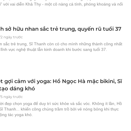
 với vai diễn Khả Thy - một cô nàng cá tính, phóng khoáng và nổi
h sở hữu nhan sắc trẻ trung, quyến rũ tuổi 37
72 ngày trước
n sắc trẻ trung, Sĩ Thanh còn có cho mình những thành công nhất
 lĩnh vực nghệ thuật lẫn kinh doanh khi bước sang tuổi 37.
t gợi cảm với yoga: Hồ Ngọc Hà mặc bikini, Sĩ
tạo dáng khó
75 ngày trước
i đẹp chọn yoga để duy trì sức khỏe và sắc vóc. Không ít lần, Hồ
ĩ Thanh... khiến công chúng trầm trồ bởi vẻ nóng bỏng khi thực
ộng tác yoga khó.