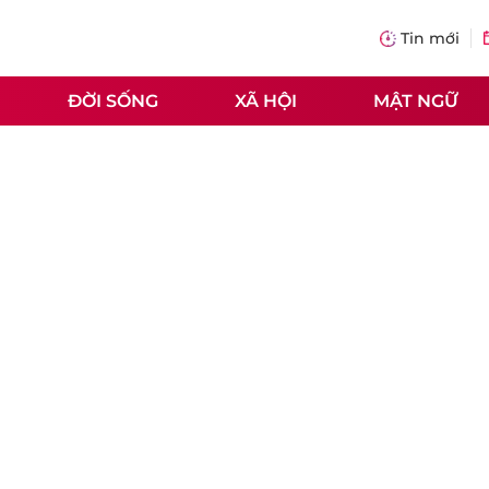
Tin mới
ĐỜI SỐNG
XÃ HỘI
MẬT NGỮ