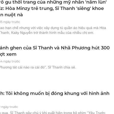
rồ gu thời trang của những mỹ nhân 'nấm lùn'
z: Hòa Minzy trẻ trung, Sĩ Thanh 'siêng' khoe
ân nuột nà
85 ngày trước
cao hạn chế nhưng với việc xây dựng tủ quần áo hiệu quả mà Hòa
 Thanh, Kaity Nguyễn trở thành hình mẫu của nhiều chị em.
ánh ghen của Sĩ Thanh và Nhã Phương hút 300
ượt xem
54 ngày trước
hương tát cái nào ra cái đó", Sĩ Thanh chia sẻ.
nh: Tôi không muốn bị đóng khung với hình ảnh
2 ngày trước
 qua, Sĩ Thanh gây chú ý khi xuất hiện trong bộ phim “Yêu Trước