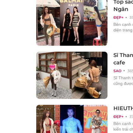
Top sa
Ngân
ĐẸP+
3
Bên cạnh 
diện tran
Sĩ Than
cafe
SAO
36
Sĩ Thanh 
cũng được
HIEUTH
ĐẸP+
3
Bên cạnh n
kiến trái 