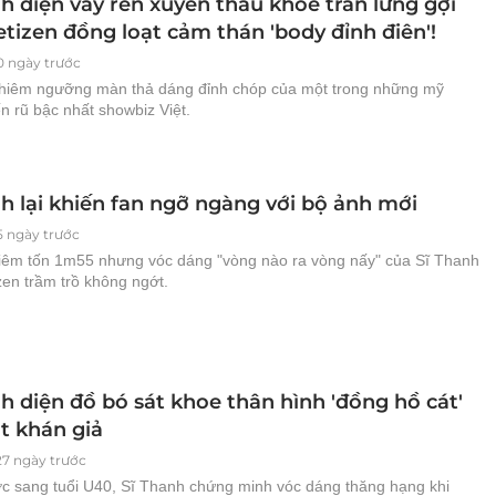
h diện váy ren xuyên thấu khoe trần lưng gợi
tizen đồng loạt cảm thán 'body đỉnh điên'!
0 ngày trước
hiêm ngưỡng màn thả dáng đỉnh chóp của một trong những mỹ
n rũ bậc nhất showbiz Việt.
h lại khiến fan ngỡ ngàng với bộ ảnh mới
5 ngày trước
iêm tốn 1m55 nhưng vóc dáng "vòng nào ra vòng nấy" của Sĩ Thanh
zen trầm trồ không ngớt.
h diện đồ bó sát khoe thân hình 'đồng hồ cát'
t khán giả
27 ngày trước
c sang tuổi U40, Sĩ Thanh chứng minh vóc dáng thăng hạng khi