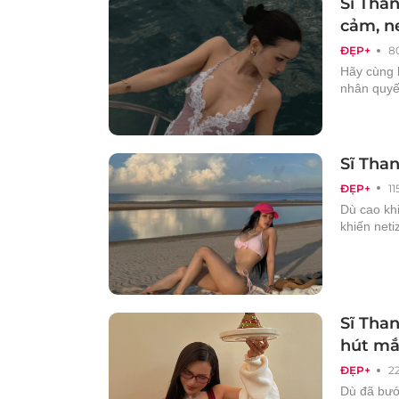
Sĩ Than
cảm, ne
ĐẸP+
8
Hãy cùng 
nhân quyế
Sĩ Than
ĐẸP+
11
Dù cao kh
khiến neti
Sĩ Than
hút mắ
ĐẸP+
2
Dù đã bướ