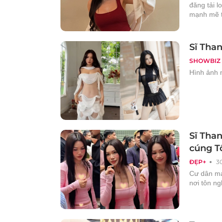
đăng tải l
mạnh mẽ 
Sĩ Than
SHOWBIZ
Hình ảnh 
Sĩ Than
cúng T
ĐẸP+
3
Cư dân mạ
nơi tôn n