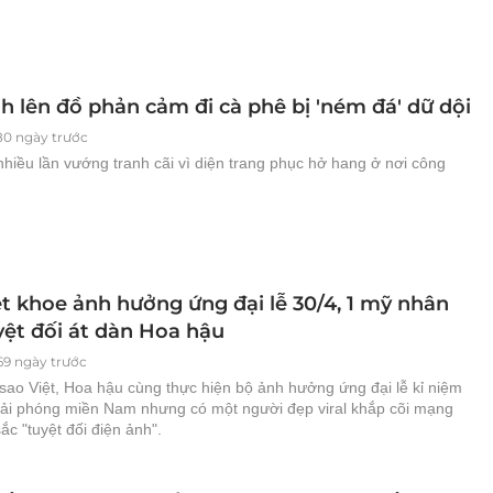
h lên đồ phản cảm đi cà phê bị 'ném đá' dữ dội
80 ngày trước
hiều lần vướng tranh cãi vì diện trang phục hở hang ở nơi công
ệt khoe ảnh hưởng ứng đại lễ 30/4, 1 mỹ nhân
yệt đối át dàn Hoa hậu
69 ngày trước
sao Việt, Hoa hậu cùng thực hiện bộ ảnh hưởng ứng đại lễ kỉ niệm
ải phóng miền Nam nhưng có một người đẹp viral khắp cõi mạng
ắc "tuyệt đối điện ảnh".