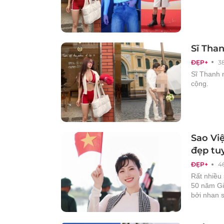
Sĩ Than
ĐẸP+
3
Sĩ Thanh n
cộng.
Sao Vi
đẹp tu
ĐẸP+
4
Rất nhiều 
50 năm Gi
bởi nhan s