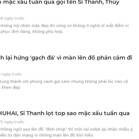
o mặc xấu tuần qua gọi tên Sĩ Thanh, Thúy
58 ngày trước
những mỹ nhân mặc đẹp thì cũng có không ít nghệ sĩ mất điểm vì
g phục dìm dáng, không phù hợp.
h lại hứng 'gạch đá' vì màn lên đồ phản cảm đi
5 ngày trước
trung thành với phong cách gợi cảm nhưng không phải lúc nào cô
 khen đẹp.
UHAI, Sĩ Thanh lọt top sao mặc xấu tuần qua
73 ngày trước
hững ngôi sao lên đồ "đỉnh chóp" thì một vài celeb lại nhận nhiều ý
chiều từ dân mạng vì những màn lên đồ khó hiểu.