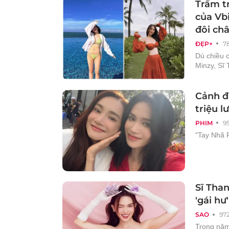
Trầm t
của Vbi
đôi ch
ĐẸP+
7
Dù chiều 
Minzy, Sĩ
Cảnh đ
triệu l
PHIM
9
"Tay Nhã P
Sĩ Tha
'gái hư'
SAO
97
Trong năm