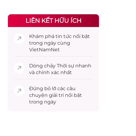
LIÊN KẾT HỮU ÍCH
Khám phá
tin tức
nổi bật
trong ngày cùng
VietNamNet
Dòng chảy
Thời sự
nhanh
và chính xác nhất
Đừng bỏ lỡ các câu
chuyện
giải trí
nổi bật
trong ngày