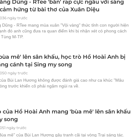
ăng Dũng - RTee 'bắn' rap cực ngầu với sáng
y cảm hứng từ bài thơ của Xuân Diệu
036 ngày trước
 Dũng - RTee mang mùa xuân "Vội vàng" thức tỉnh con người hiện
cạnh đó anh cũng đưa ra quan điểm khi bị nhận xét có phong cách
 Tùng M-TP.
bùa mê' lên sân khấu, học trò Hồ Hoài Anh bị
ẳng cánh tại Sing my song
050 ngày trước
của Bùi Lan Hương không được đánh giá cao như ca khúc "Mâu
òng trước khiến cô phải ngậm ngùi ra về.
ò của Hồ Hoài Anh mang 'bùa mê' lên sân khấu
y song
051 ngày trước
ùa mê" của Bùi Lan Hương gây tranh cãi tại vòng Trại sáng tác.