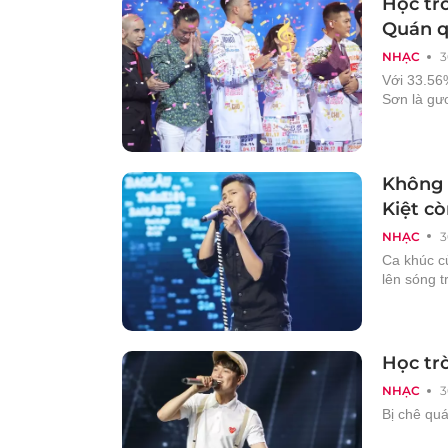
Học tr
Quán q
NHẠC
3
Với 33.56
Sơn là gư
Không 
Kiệt c
NHẠC
3
Ca khúc củ
lên sóng t
Học trò
NHẠC
3
Bị chê quá