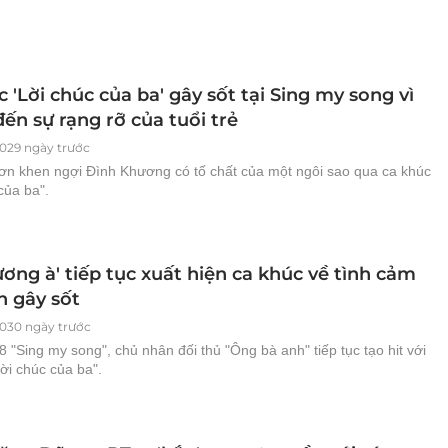
 'Lời chúc của ba' gây sốt tại Sing my song vì
ến sự rạng rỡ của tuổi trẻ
029 ngày trước
ơn khen ngợi Đình Khương có tố chất của một ngôi sao qua ca khúc
của ba".
ơng à' tiếp tục xuất hiện ca khúc về tình cảm
h gây sốt
030 ngày trước
8 "Sing my song", chủ nhân đối thủ "Ông bà anh" tiếp tục tạo hit với
ời chúc của ba".