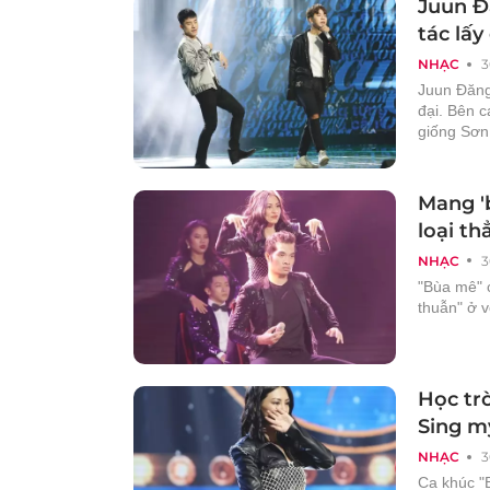
Juun Đ
tác lấ
NHẠC
3
Juun Đăng
đại. Bên 
giống Sơn
Mang '
loại th
NHẠC
3
"Bùa mê" 
thuẫn" ở v
Học tr
Sing m
NHẠC
3
Ca khúc "B