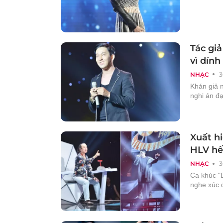
Tác giả
vì dín
NHẠC
3
Khán giả 
nghi án đ
Xuất h
HLV hế
NHẠC
3
Ca khúc "
nghe xúc 