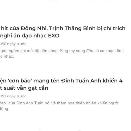
 hit của Đông Nhi, Trịnh Thăng Bình bị chỉ trích
h nghi án đạo nhạc EXO
056 ngày trước
ngán ngẩm khi mỗi tập lên sóng, Sing my song đều có ca khúc dính
ạo nhạc.
iện 'cơn bão' mang tên Đinh Tuấn Anh khiến 4
t suất vẫn gạt cần
057 ngày trước
Bão" của Đinh Anh Tuấn nói về thảm họa thiên nhiên khiến người
động.