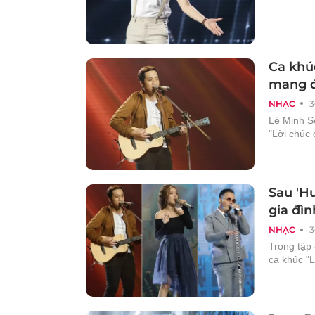
Ca khúc
mang đ
NHẠC
3
Lê Minh S
"Lời chúc 
Sau 'Hư
gia đìn
NHẠC
3
Trong tập 
ca khúc "L