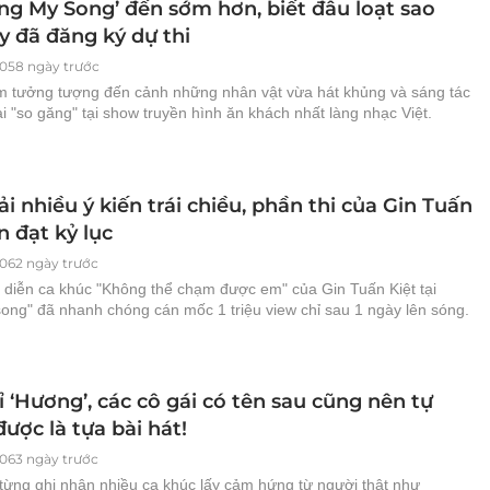
ing My Song’ đến sớm hơn, biết đâu loạt sao
y đã đăng ký dự thi
058 ngày trước
 tưởng tượng đến cảnh những nhân vật vừa hát khủng và sáng tác
ại "so găng" tại show truyền hình ăn khách nhất làng nhạc Việt.
i nhiều ý kiến trái chiều, phần thi của Gin Tuấn
n đạt kỷ lục
062 ngày trước
h diễn ca khúc "Không thể chạm được em" của Gin Tuấn Kiệt tại
ong" đã nhanh chóng cán mốc 1 triệu view chỉ sau 1 ngày lên sóng.
 ‘Hương’, các cô gái có tên sau cũng nên tự
được là tựa bài hát!
063 ngày trước
 từng ghi nhận nhiều ca khúc lấy cảm hứng từ người thật như