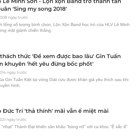
ò Lê Minh Sơn - Lộn xộn Band trở thành tân
uân 'Sing my song 2018'
008 ngày trước
% tổng số lượng bình chọn, Lộn Xộn Band học trò của HLV Lê Minh
ơng mặt giành chiến thắng.
thách thức 'Để xem được bao lâu' Gin Tuấn
òn khuyên 'hết yêu đừng bốc phốt'
014 ngày trước
a Gin Tuấn Kiệt tại vòng Giải cứu được khán giả yêu thích sau khi
ruyền hình.
 Đức Trí 'thả thính' mãi vẫn ế miệt mài
021 ngày trước
 "nhạt" Thành Đạt khiến sân khấu "bùng nổ" với ca khúc "Ê sắc ế".