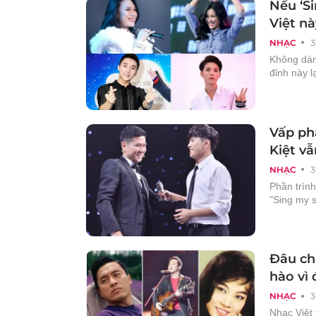
Nếu ‘S
Việt nà
NHẠC
3
Không dám
đỉnh này l
Vấp phả
Kiệt vẫ
NHẠC
3
Phần trìn
"Sing my s
Đâu chỉ
hào vì 
NHẠC
3
Nhạc Việt