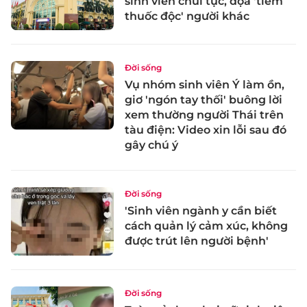
sinh viên chửi tục, dọa 'tiêm
thuốc độc' người khác
Đời sống
Vụ nhóm sinh viên Ý làm ồn,
giơ 'ngón tay thối' buông lời
xem thường người Thái trên
tàu điện: Video xin lỗi sau đó
gây chú ý
Đời sống
'Sinh viên ngành y cần biết
cách quản lý cảm xúc, không
được trút lên người bệnh'
Đời sống