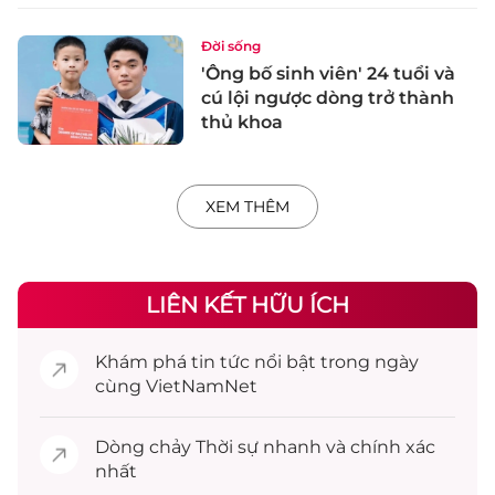
Đời sống
'Ông bố sinh viên' 24 tuổi và
cú lội ngược dòng trở thành
thủ khoa
XEM THÊM
LIÊN KẾT HỮU ÍCH
Khám phá
tin tức
nổi bật trong ngày
cùng VietNamNet
Dòng chảy
Thời sự
nhanh và chính xác
nhất