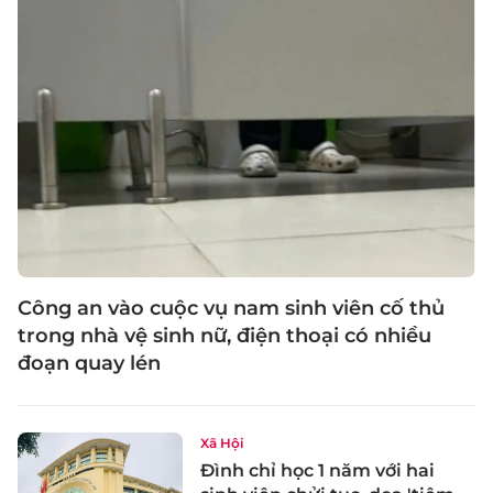
Công an vào cuộc vụ nam sinh viên cố thủ
trong nhà vệ sinh nữ, điện thoại có nhiều
đoạn quay lén
Xã Hội
Đình chỉ học 1 năm với hai