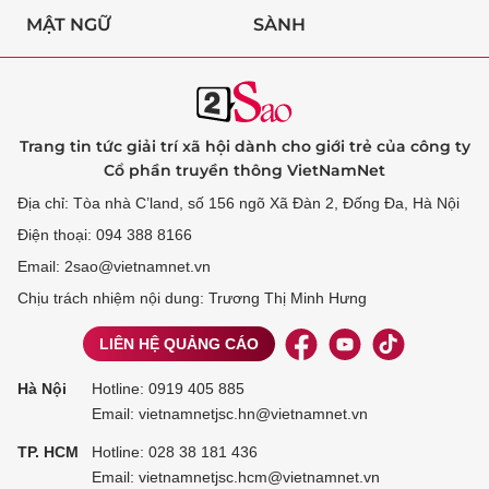
MẬT NGỮ
SÀNH
Trang tin tức giải trí xã hội dành cho giới trẻ của công ty
Cổ phần truyền thông VietNamNet
Địa chỉ: Tòa nhà C’land, số 156 ngõ Xã Đàn 2, Đống Đa, Hà Nội
Điện thoại: 094 388 8166
Email: 2sao@vietnamnet.vn
Chịu trách nhiệm nội dung: Trương Thị Minh Hưng
LIÊN HỆ QUẢNG CÁO
Hà Nội
Hotline:
0919 405 885
Email: vietnamnetjsc.hn@vietnamnet.vn
TP. HCM
Hotline:
028 38 181 436
Email: vietnamnetjsc.hcm@vietnamnet.vn