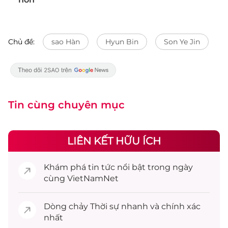
Chủ đề:
sao Hàn
Hyun Bin
Son Ye Jin
Tin cùng chuyên mục
LIÊN KẾT HỮU ÍCH
Khám phá
tin tức
nổi bật trong ngày
cùng VietNamNet
Dòng chảy
Thời sự
nhanh và chính xác
nhất