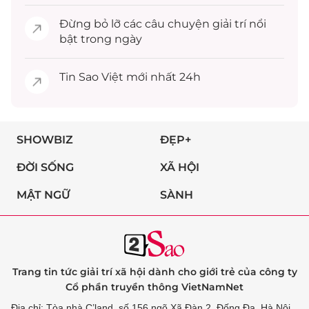
Đừng bỏ lỡ các câu chuyện
giải trí
nổi
bật trong ngày
Tin
Sao Việt
mới nhất 24h
SHOWBIZ
ĐẸP+
ĐỜI SỐNG
XÃ HỘI
MẬT NGỮ
SÀNH
Trang tin tức giải trí xã hội dành cho giới trẻ của công ty
Cổ phần truyền thông VietNamNet
Địa chỉ: Tòa nhà C’land, số 156 ngõ Xã Đàn 2, Đống Đa, Hà Nội