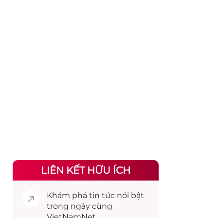
LIÊN KẾT HỮU ÍCH
Khám phá
tin tức
nổi bật
trong ngày cùng
VietNamNet