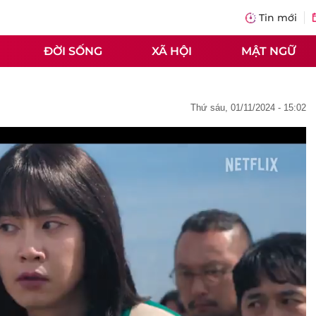
Tin mới
ĐỜI SỐNG
XÃ HỘI
MẬT NGỮ
thứ sáu, 01/11/2024 - 15:02