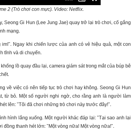
me 2 (Trò chơi con mực). Video: Netflix.
, Seong Gi Hun (Lee Jung Jae) quay trở lại trò chơi, cố gắng
ính mạng.
 im!". Ngay khi chiến lược của anh có vẻ hiệu quả, một con
h tĩnh và di chuyển.
bê khổng lồ quay đầu lại, camera giám sát trong mắt của búp bê
chết.
g về việc có nên tiếp tục trò chơi hay không. Seong Gi Hun
, từ bỏ. Một số người nghi ngờ, cho rằng anh là người làm
hét lên: "Tôi đã chơi những trò chơi này trước đây!".
nh hình lắng xuống. Một người khác đáp lại: "Tại sao anh lại
ơi đồng thanh hét lớn: "Một vòng nữa! Một vòng nữa!".