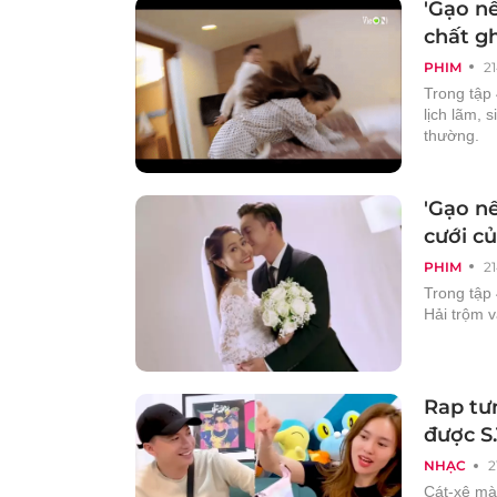
'Gạo nế
chất g
PHIM
2
Trong tập 
lịch lãm, 
thường.
'Gạo nế
cưới c
PHIM
2
Trong tập 
Hải trộm 
Rap tư
được S
NHẠC
2
Cát-xê mà