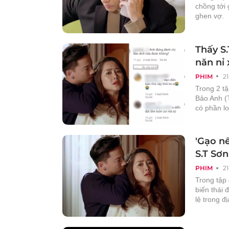
chồng tới
ghen vợ.
Thấy S
năn nỉ
PHIM
2
Trong 2 t
Bảo Anh (
có phần lo
'Gạo nế
S.T Sơn
PHIM
2
Trong tập
biến thái
lệ trong đ