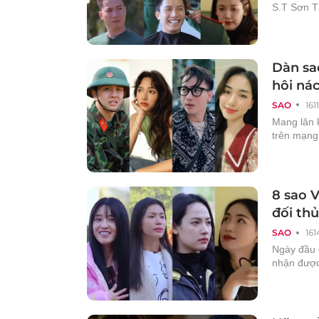
S.T Sơn Th
Dàn sa
hôi ná
SAO
161
Mang lăn 
trên mạng 
8 sao 
đối thủ
SAO
161
Ngày đầu đ
nhận được