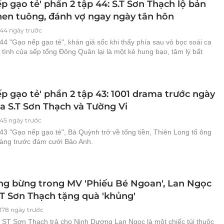
p gạo tẻ' phần 2 tập 44: S.T Sơn Thạch lộ bản
hen tuông, đánh vợ ngay ngày tân hôn
144 ngày trước
44 "Gạo nếp gạo tẻ", khán giả sốc khi thấy phía sau vỏ bọc soái ca
si tình của sếp tổng Đông Quân lại là một kẻ hung bạo, tâm lý bất
p gạo tẻ' phần 2 tập 43: 1001 drama trước ngày
ủa S.T Sơn Thạch và Tường Vi
145 ngày trước
43 "Gạo nếp gạo tẻ", Bà Quỳnh trở về tống tiền, Thiên Long tố ông
vàng trước đám cưới Bảo Anh.
ng bừng trong MV 'Phiếu Bé Ngoan', Lan Ngọc
.T Sơn Thạch tặng quà 'khủng'
178 ngày trước
 ST Sơn Thạch trả cho Ninh Dương Lan Ngọc là một chiếc túi thuộc