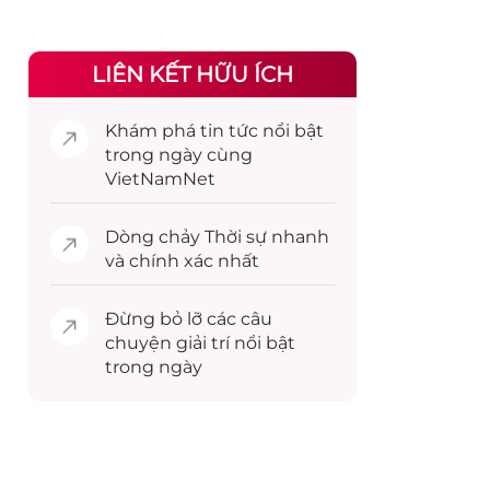
LIÊN KẾT HỮU ÍCH
Khám phá
tin tức
nổi bật
trong ngày cùng
VietNamNet
Dòng chảy
Thời sự
nhanh
và chính xác nhất
Đừng bỏ lỡ các câu
chuyện
giải trí
nổi bật
trong ngày