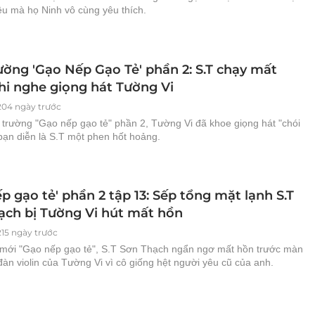
ệu mà họ Ninh vô cùng yêu thích.
ường 'Gạo Nếp Gạo Tẻ' phần 2: S.T chạy mất
hi nghe giọng hát Tường Vi
204 ngày trước
 trường "Gạo nếp gạo tẻ" phần 2, Tường Vi đã khoe giọng hát "chói
 bạn diễn là S.T một phen hốt hoảng.
p gạo tẻ' phần 2 tập 13: Sếp tổng mặt lạnh S.T
ạch bị Tường Vi hút mất hồn
215 ngày trước
 mới "Gạo nếp gạo tẻ", S.T Sơn Thạch ngẩn ngơ mất hồn trước màn
đàn violin của Tường Vi vì cô giống hệt người yêu cũ của anh.