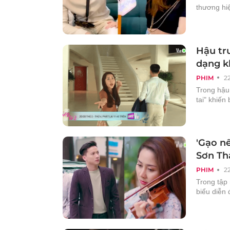
thương hi
Hậu tr
dạng k
PHIM
2
Trong hậu
tai" khiến
'Gạo nế
Sơn Th
PHIM
2
Trong tập
biểu diễn 