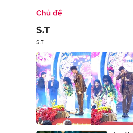
Chủ đề
S.T
S.T