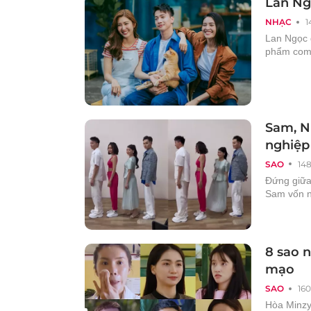
Lan Ng
NHẠC
1
Lan Ngọc đ
phẩm come
Sam, N
nghiệp
SAO
14
Đứng giữa
Sam vốn n
8 sao n
mạo
SAO
16
Hòa Minzy