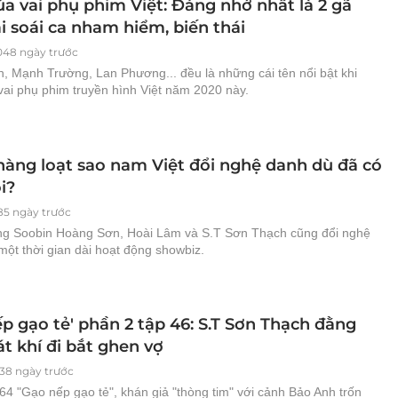
a vai phụ phim Việt: Đáng nhớ nhất là 2 gã
i soái ca nham hiểm, biến thái
048 ngày trước
, Mạnh Trường, Lan Phương... đều là những cái tên nổi bật khi
vai phụ phim truyền hình Việt năm 2020 này.
 hàng loạt sao nam Việt đổi nghệ danh dù đã có
i?
85 ngày trước
ng Soobin Hoàng Sơn, Hoài Lâm và S.T Sơn Thạch cũng đổi nghệ
ột thời gian dài hoạt động showbiz.
p gạo tẻ' phần 2 tập 46: S.T Sơn Thạch đằng
t khí đi bắt ghen vợ
138 ngày trước
64 "Gạo nếp gạo tẻ", khán giả "thòng tim" với cảnh Bảo Anh trốn