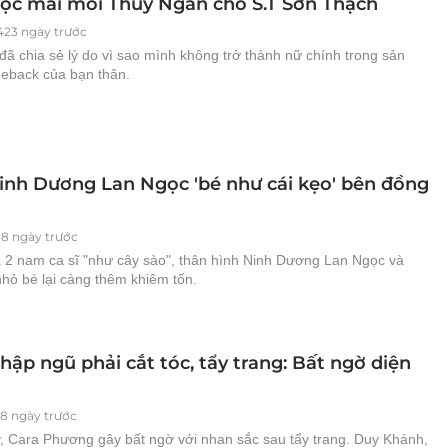
ọc mai mối Thúy Ngân cho S.T Sơn Thạch
423 ngày trước
ã chia sẻ lý do vì sao mình không trở thành nữ chính trong sản
back của bạn thân.
inh Dương Lan Ngọc 'bé như cái kẹo' bên đồng
88 ngày trước
 2 nam ca sĩ "như cây sào", thân hình Ninh Dương Lan Ngọc và
hỏ bé lại càng thêm khiêm tốn.
hập ngũ phải cắt tóc, tẩy trang: Bất ngờ diện
08 ngày trước
, Cara Phương gây bất ngờ với nhan sắc sau tẩy trang. Duy Khánh,