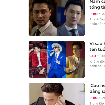
Năm củ
tổng tà
PHIM
2
Thanh Sơn
nhắc đến 
Vì sao
tên tuổ
SAO
20
Không riê
danh sau m
'Gạo nế
đằng sá
PHIM
2
Trong tập 