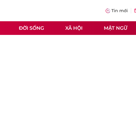
Tin mới
ĐỜI SỐNG
XÃ HỘI
MẬT NGỮ