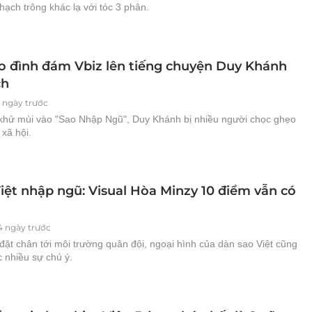
ạch trông khác lạ với tóc 3 phân.
o đình đám Vbiz lên tiếng chuyện Duy Khánh
ch
1 ngày trước
khử mùi vào "Sao Nhập Ngũ", Duy Khánh bị nhiều người chọc ghẹo
xã hội.
Việt nhập ngũ: Visual Hòa Minzy 10 điểm vẫn có
4 ngày trước
ặt chân tới môi trường quân đội, ngoại hình của dàn sao Việt cũng
 nhiều sự chú ý.