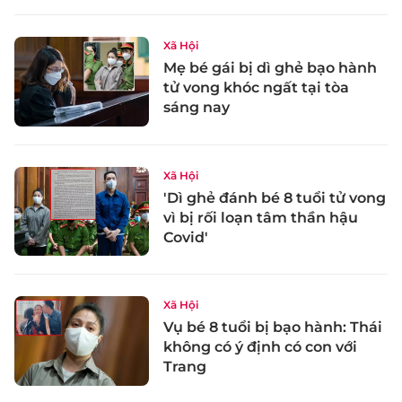
Xã Hội
Mẹ bé gái bị dì ghẻ bạo hành
tử vong khóc ngất tại tòa
sáng nay
Xã Hội
'Dì ghẻ đánh bé 8 tuổi tử vong
vì bị rối loạn tâm thần hậu
Covid'
Xã Hội
Vụ bé 8 tuổi bị bạo hành: Thái
không có ý định có con với
Trang