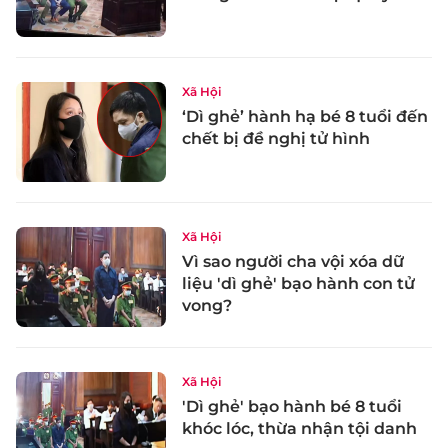
Xã Hội
‘Dì ghẻ’ hành hạ bé 8 tuổi đến
chết bị đề nghị tử hình
Xã Hội
Vì sao người cha vội xóa dữ
liệu 'dì ghẻ' bạo hành con tử
vong?
Xã Hội
'Dì ghẻ' bạo hành bé 8 tuổi
khóc lóc, thừa nhận tội danh