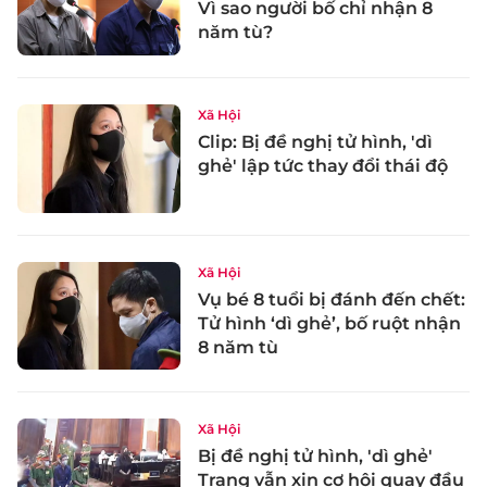
Vì sao người bố chỉ nhận 8
năm tù?
Xã Hội
Clip: Bị đề nghị tử hình, 'dì
ghẻ' lập tức thay đổi thái độ
Xã Hội
Vụ bé 8 tuổi bị đánh đến chết:
Tử hình ‘dì ghẻ’, bố ruột nhận
8 năm tù
Xã Hội
Bị đề nghị tử hình, 'dì ghẻ'
Trang vẫn xin cơ hội quay đầu