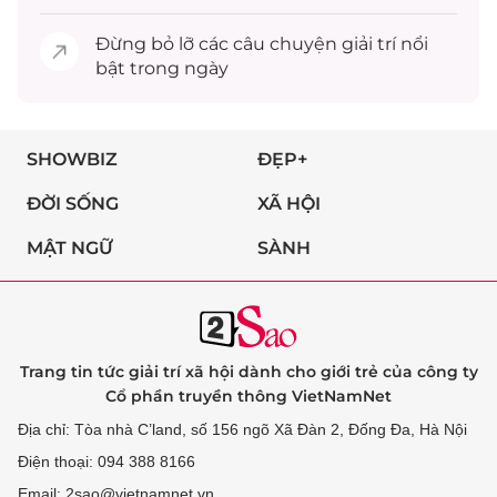
Đừng bỏ lỡ các câu chuyện
giải trí
nổi
bật trong ngày
SHOWBIZ
ĐẸP+
ĐỜI SỐNG
XÃ HỘI
MẬT NGỮ
SÀNH
Trang tin tức giải trí xã hội dành cho giới trẻ của công ty
Cổ phần truyền thông VietNamNet
Địa chỉ: Tòa nhà C’land, số 156 ngõ Xã Đàn 2, Đống Đa, Hà Nội
Điện thoại: 094 388 8166
Email: 2sao@vietnamnet.vn