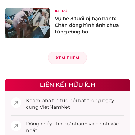
Xã Hội
Vụ bé 8 tuổi bị bạo hành:
Chấn động hình ảnh chưa
từng công bố
XEM THÊM
LIÊN KẾT HỮU ÍCH
Khám phá
tin tức
nổi bật trong ngày
cùng VietNamNet
Dòng chảy
Thời sự
nhanh và chính xác
nhất