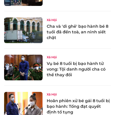
Xã Hội
Cha và 'dì ghẻ' bạo hành bé 8
tuổi đã đến toà, an ninh siết
chặt
Xã Hội
Vụ bé 8 tuổi bị bạo hành tử
vong: Tội danh người cha có
thể thay đổi
Xã Hội
Hoãn phiên xử bé gái 8 tuổi bị
bạo hành: Tống đạt quyết
định tố tụng