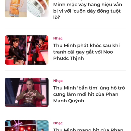
Minh mặc váy hàng hiệu vẫn
bị ví với 'cuộn dây đồng tuột
lõi'
Nhạc
Thu Minh phát khóc sau khi
tranh cãi gay gắt với Noo
Phước Thịnh
Nhạc
Thu Minh 'bắn tim' ủng hộ trò
cưng làm mới hit của Phan
Mạnh Quỳnh
Nhạc
Thu Minh mang hit của Phan