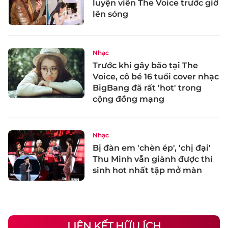
luyện viên The Voice trước giờ
lên sóng
Nhạc
Trước khi gây bão tại The
Voice, cô bé 16 tuổi cover nhạc
BigBang đã rất 'hot' trong
cộng đồng mạng
Nhạc
Bị đàn em 'chèn ép', 'chị đại'
Thu Minh vẫn giành được thí
sinh hot nhất tập mở màn
LIÊN KẾT HỮU ÍCH