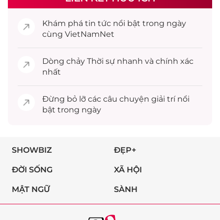
Khám phá
tin tức
nổi bật trong ngày
cùng VietNamNet
Dòng chảy
Thời sự
nhanh và chính xác
nhất
Đừng bỏ lỡ các câu chuyện
giải trí
nổi
bật trong ngày
SHOWBIZ
ĐẸP+
ĐỜI SỐNG
XÃ HỘI
MẬT NGỮ
SÀNH