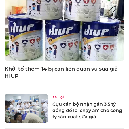
Khởi tố thêm 14 bị can liên quan vụ sữa giả
HIUP
Xã Hội
Cựu cán bộ nhận gần 3,5 tỷ
đồng để lo 'chạy án' cho công
ty sản xuất sữa giả