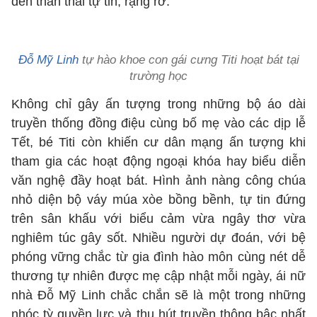
đến thần thái tự tin, rạng rỡ.
Đỗ Mỹ Linh
tự hào khoe con gái cưng Titi hoạt bát tại
trường học
Không chỉ gây ấn tượng trong những bộ áo dài
truyền thống đồng điệu cùng bố mẹ vào các dịp lễ
Tết, bé Titi còn khiến cư dân mạng ấn tượng khi
tham gia các hoạt động ngoại khóa hay biểu diễn
văn nghệ đầy hoạt bát. Hình ảnh nàng công chúa
nhỏ diện bộ váy múa xòe bồng bềnh, tự tin đứng
trên sân khấu với biểu cảm vừa ngây thơ vừa
nghiêm túc gây sốt. Nhiều người dự đoán, với bệ
phóng vững chắc từ gia đình hào môn cùng nét dễ
thương tự nhiên được mẹ cập nhật mỗi ngày, ái nữ
nhà Đỗ Mỹ Linh chắc chắn sẽ là một trong những
nhóc tỳ quyền lực và thu hút truyền thông bậc nhất