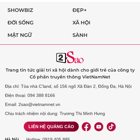
SHOWBIZ
ĐẸP+
ĐỜI SỐNG
XÃ HỘI
MẬT NGỮ
SÀNH
Trang tin tức giải trí xã hội dành cho giới trẻ của công ty
Cổ phần truyền thông VietNamNet
Địa chỉ: Tòa nhà C’land, số 156 ngõ Xã Đàn 2, Đống Đa, Hà Nội
Điện thoại: 094 388 8166
Email: 2sao@vietnamnet.vn
Chịu trách nhiệm nội dung: Trương Thị Minh Hưng
LIÊN HỆ QUẢNG CÁO
Hà Nội
Hotline:
0919 405 885