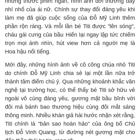
những thước phim ngắn, hình ảnh đời thường đầy
nhí nhố của ái nữ. Chính sự thay đổi đáng yêu khi
làm mẹ đã giúp cuộc sống của Đỗ Mỹ Linh thêm
phần rộn ràng. Và mỗi lần bé Titi được "lên sóng",
cháu gái cưng của bầu Hiển lại ngay lập tức chiếm
trọn mọi ánh nhìn, hút view hơn cả người mẹ là
Hoa hậu nổi tiếng.
Mới đây, những hình ảnh về cô công chúa nhỏ Titi
do chính Đỗ Mỹ Linh chia sẻ lại một lần nữa trở
thành tâm điểm chú ý. Qua những khoảnh khắc văn
nghệ tại trường học, có thể thấy bé Titi sở hữu vẻ
ngoài vô cùng đáng yêu, gương mặt bầu bĩnh với
đôi má bánh bao thương hiệu cùng đôi mắt sáng
thông minh. Nhiều khán giả hài hước nhận xét rằng,
Titi chính là "bản sao hoàn hảo" của ông bố Chủ
tịch Đỗ Vinh Quang, từ đường nét gương mặt cho