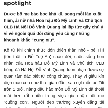
spotlight
Được bố mẹ bảo bọc khá kỹ, song mỗi lần xuất
hiện, ái nữ nhà Hoa hậu Đỗ Mỹ Linh và Chủ tịch
CLB Hà Nội Đỗ Vinh Quang lại lập tức gây chú ý
vì vẻ ngoài quá đỗi đáng yêu cùng những
khoảnh khắc "cưng xỉu".
Kể từ khi chính thức đón thiên thần nhỏ - bé TiTi
(tên thật là Đỗ Tuệ An) chào đời, cuộc sống hôn
nhân của Hoa hậu Đỗ Mỹ Linh và Chủ tịch CLB
bóng đá Hà Nội Đỗ Vinh Quang luôn nhận được sự
quan tâm đặc biệt từ công chúng. Thay vì giấu kín
diện mạo con như thời gian đầu, sau cột mốc bé Titi
tròn 1 tuổi, nàng dâu hào môn Đỗ Mỹ Linh đã thoải
mái hơn rất nhiều trong việc gia nhập hội mẹ
"cuồng con". Người đẹp thường xuyên đăng tải