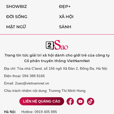
SHOWBIZ
ĐẸP+
ĐỜI SỐNG
XÃ HỘI
MẬT NGỮ
SÀNH
Trang tin tức giải trí xã hội dành cho giới trẻ của công ty
Cổ phần truyền thông VietNamNet
Địa chỉ: Tòa nhà C’land, số 156 ngõ Xã Đàn 2, Đống Đa, Hà Nội
Điện thoại: 094 388 8166
Email: 2sao@vietnamnet.vn
Chịu trách nhiệm nội dung: Trương Thị Minh Hưng
LIÊN HỆ QUẢNG CÁO
Hà Nội
Hotline:
0919 405 885