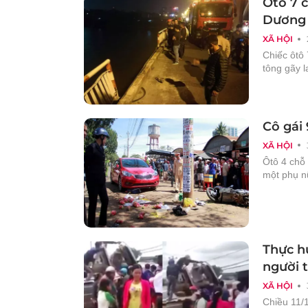
Ôtô 7 c
Dương
XÃ HỘI
Chiếc ôtô
tông gãy l
Cô gái 
XÃ HỘI
Ôtô 4 chỗ 
một phụ n
Thực h
người 
XÃ HỘI
Chiều 11/