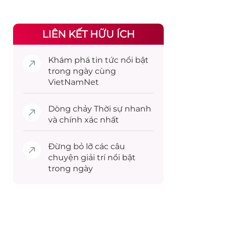
LIÊN KẾT HỮU ÍCH
Khám phá
tin tức
nổi bật
trong ngày cùng
VietNamNet
Dòng chảy
Thời sự
nhanh
và chính xác nhất
Đừng bỏ lỡ các câu
chuyện
giải trí
nổi bật
trong ngày