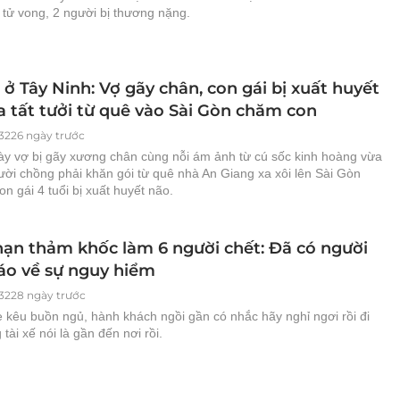
 tử vong, 2 người bị thương nặng.
 ở Tây Ninh: Vợ gãy chân, con gái bị xuất huyết
a tất tưởi từ quê vào Sài Gòn chăm con
3226 ngày trước
y vợ bị gãy xương chân cùng nỗi ám ảnh từ cú sốc kinh hoàng vừa
ười chồng phải khăn gói từ quê nhà An Giang xa xôi lên Sài Gòn
n gái 4 tuổi bị xuất huyết não.
 nạn thảm khốc làm 6 người chết: Đã có người
áo về sự nguy hiểm
3228 ngày trước
e kêu buồn ngủ, hành khách ngồi gần có nhắc hãy nghỉ ngơi rồi đi
 tài xế nói là gần đến nơi rồi.