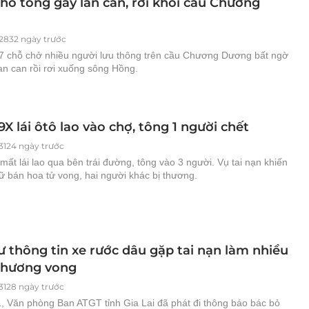
hỗ tông gãy lan can, rơi khỏi cầu Chương
2832 ngày trước
 7 chỗ chở nhiều người lưu thông trên cầu Chương Dương bất ngờ
an can rồi rơi xuống sông Hồng.
9X lái ôtô lao vào chợ, tông 1 người chết
3124 ngày trước
mất lái lao qua bên trái đường, tông vào 3 người. Vụ tai nạn khiến
ữ bán hoa tử vong, hai người khác bị thương.
ư thông tin xe rước dâu gặp tai nạn làm nhiều
thương vong
3128 ngày trước
1, Văn phòng Ban ATGT tỉnh Gia Lai đã phát đi thông báo bác bỏ