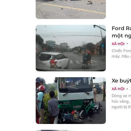
Ford R
một ng
XÃ HỘI
Chiếc For
máy. Hậu q
Xe buý
XÃ HỘI
Dòng xe má
húc văng,
người bị 