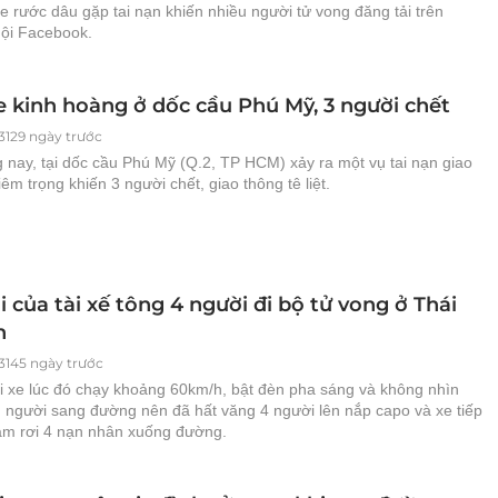
xe rước dâu gặp tai nạn khiến nhiều người tử vong đăng tải trên
ội Facebook.
e kinh hoàng ở dốc cầu Phú Mỹ, 3 người chết
3129 ngày trước
 nay, tại dốc cầu Phú Mỹ (Q.2, TP HCM) xảy ra một vụ tai nạn giao
êm trọng khiến 3 người chết, giao thông tê liệt.
i của tài xế tông 4 người đi bộ tử vong ở Thái
n
3145 ngày trước
ai xe lúc đó chạy khoảng 60km/h, bật đèn pha sáng và không nhìn
 người sang đường nên đã hất văng 4 người lên nắp capo và xe tiếp
làm rơi 4 nạn nhân xuống đường.