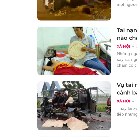
một người
Tai nạn
não ch
XÃ HỘI
Những ngà
xảy ra, ng
chăm cô co
Vụ tai
cảnh b
XÃ HỘI
Thấy lái x
tiếp nhưng