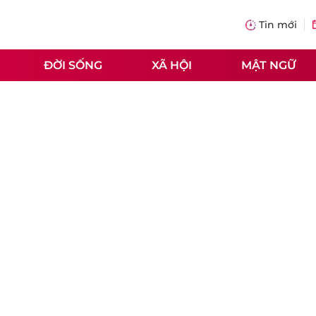
Tin mới
ĐỜI SỐNG
XÃ HỘI
MẬT NGỮ