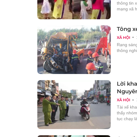
thông tin 
mạng xã h
Tông x
XÃ HỘI
Rạng sáng
thông nghi
Lời kha
Nguyê
XÃ HỘI
Tài xế kh
thấy nhóm
tục chạy 