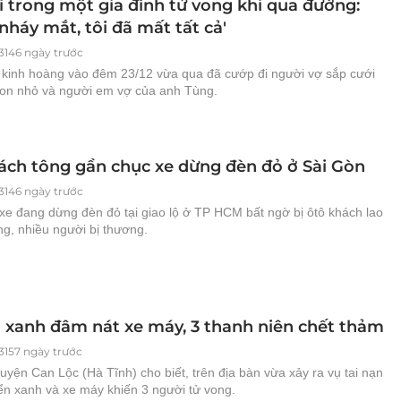
i trong một gia đình tử vong khi qua đường:
nháy mắt, tôi đã mất tất cả'
3146 ngày trước
n kinh hoàng vào đêm 23/12 vừa qua đã cướp đi người vợ sắp cưới
con nhỏ và người em vợ của anh Tùng.
ách tông gần chục xe dừng đèn đỏ ở Sài Gòn
3146 ngày trước
xe đang dừng đèn đỏ tại giao lộ ở TP HCM bất ngờ bị ôtô khách lao
ng, nhiều người bị thương.
n xanh đâm nát xe máy, 3 thanh niên chết thảm
3157 ngày trước
yện Can Lộc (Hà Tĩnh) cho biết, trên địa bàn vừa xảy ra vụ tai nạn
ển xanh và xe máy khiến 3 người tử vong.