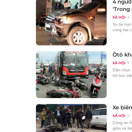
4 ngườ
'Trong 
XÃ HỘI
Vụ tai nạ
cùng hai 
Ôtô kh
XÃ HỘI
Gần chục 
tới húc vă
Xe biể
XÃ HỘI
Công an hu
giữa xe bi