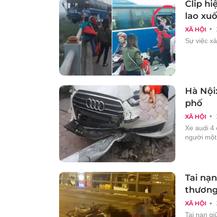
Clip hi
lao xu
XÃ HỘI
Sự việc xả
Hà Nội:
phố
XÃ HỘI
Xe audi 4
người một
Tai nạn
thương
XÃ HỘI
Tai nạn g