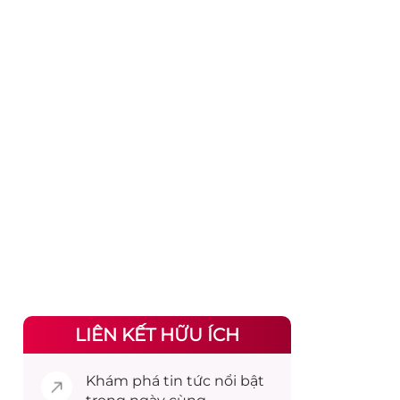
LIÊN KẾT HỮU ÍCH
Khám phá
tin tức
nổi bật