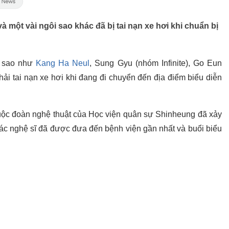
à một vài ngôi sao khác đã bị tai nạn xe hơi khi chuẩn bị
ôi sao như
Kang Ha Neul
, Sung Gyu (nhóm Infinite), Go Eun
i tai nạn xe hơi khi đang đi chuyển đến địa điểm biểu diễn
huộc đoàn nghệ thuật của Học viện quân sự Shinheung đã xảy
các nghệ sĩ đã được đưa đến bệnh viện gần nhất và buổi biểu