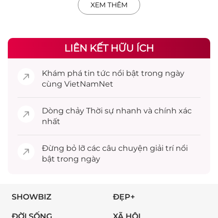
XEM THÊM
LIÊN KẾT HỮU ÍCH
Khám phá
tin tức
nổi bật trong ngày
cùng VietNamNet
Dòng chảy
Thời sự
nhanh và chính xác
nhất
Đừng bỏ lỡ các câu chuyện
giải trí
nổi
bật trong ngày
SHOWBIZ
ĐẸP+
ĐỜI SỐNG
XÃ HỘI