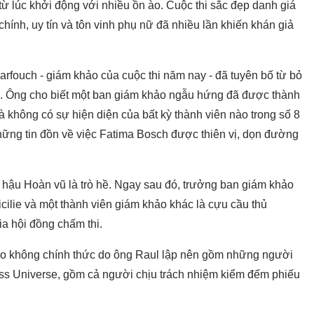
lúc khởi động với nhiều ồn ào. Cuộc thi sắc đẹp danh giá
hính, uy tín và tôn vinh phụ nữ đã nhiều lần khiến khán giả
rfouch - giám khảo của cuộc thi năm nay - đã tuyên bố từ bỏ
ch. Ông cho biết một ban giám khảo ngẫu hứng đã được thành
mà không có sự hiện diện của bất kỳ thành viên nào trong số 8
hững tin đồn về việc Fatima Bosch được thiên vị, dọn đường
hậu Hoàn vũ là trò hề. Ngay sau đó, trưởng ban giám khảo
cilie và một thành viên giám khảo khác là cựu cầu thủ
a hội đồng chấm thi.
hảo không chính thức do ông Raul lập nên gồm những người
iss Universe, gồm cả người chịu trách nhiệm kiểm đếm phiếu