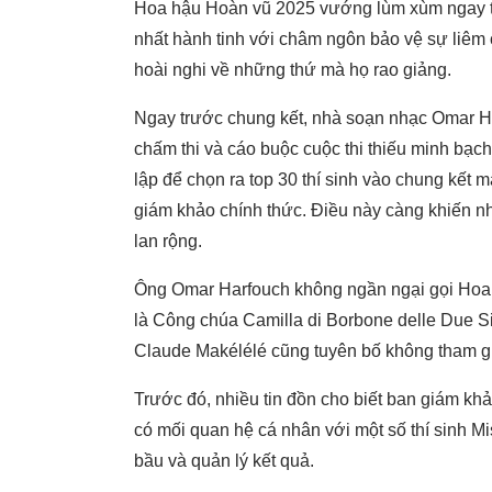
Hoa hậu Hoàn vũ 2025 vướng lùm xùm ngay từ 
nhất hành tinh với châm ngôn bảo vệ sự liêm c
hoài nghi về những thứ mà họ rao giảng.
Ngay trước chung kết, nhà soạn nhạc Omar Ha
chấm thi và cáo buộc cuộc thi thiếu minh bạ
lập để chọn ra top 30 thí sinh vào chung kết 
giám khảo chính thức. Điều này càng khiến n
lan rộng.
Ông Omar Harfouch không ngần ngại gọi Hoa 
là Công chúa Camilla di Borbone delle Due Si
Claude Makélélé cũng tuyên bố không tham gi
Trước đó, nhiều tin đồn cho biết ban giám k
có mối quan hệ cá nhân với một số thí sinh M
bầu và quản lý kết quả.