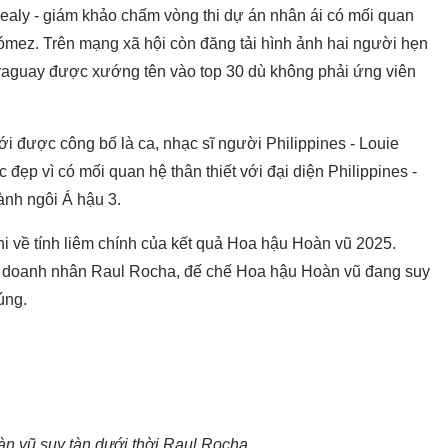
ealy - giám khảo chấm vòng thi dự án nhân ái có mối quan
ómez. Trên mạng xã hội còn đăng tải hình ảnh hai người hẹn
raguay được xướng tên vào top 30 dù không phải ứng viên
i được công bố là ca, nhạc sĩ người Philippines - Louie
đẹp vì có mối quan hệ thân thiết với đại diện Philippines -
ành ngôi Á hậu 3.
i về tính liêm chính của kết quả Hoa hậu Hoàn vũ 2025.
a doanh nhân Raul Rocha, đế chế Hoa hậu Hoàn vũ đang suy
úng.
n vũ suy tàn dưới thời Raul Rocha.