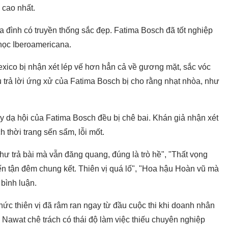
 cao nhất.
a đình có truyền thống sắc đẹp. Fatima Bosch đã tốt nghiệp
 học Iberoamericana.
exico bị nhận xét lép vế hơn hẳn cả về gương mặt, sắc vóc
âu trả lời ứng xử của Fatima Bosch bị cho rằng nhạt nhòa, như
y dạ hội của Fatima Bosch đều bị chê bai. Khán giả nhận xét
 thời trang sến sẩm, lỗi mốt.
như trả bài mà vẫn đăng quang, đúng là trò hề", "Thất vọng
n tận đêm chung kết. Thiên vị quá lố", "Hoa hậu Hoàn vũ mà
 bình luận.
c thiên vị đã râm ran ngay từ đầu cuộc thi khi doanh nhân
 Nawat chê trách có thái độ làm việc thiếu chuyên nghiệp