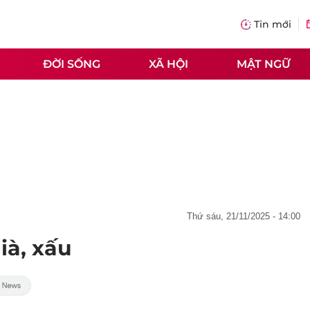
Tin mới
ĐỜI SỐNG
XÃ HỘI
MẬT NGỮ
thứ sáu, 21/11/2025 - 14:00
ià, xấu