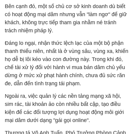
Bên cạnh đó, một số chủ cơ sở kinh doanh dù biết
có hoạt động mại dâm nhưng vẫn "làm ngơ" để giữ
khách, không trực tiếp tham gia nhằm né tránh
trách nhiệm pháp lý.
Đáng lo ngại, nhận thức lệch lạc của một bộ phận
thanh thiếu niên, nhất là ở vùng sâu, vùng xa, khiến
họ dễ bị lôi kéo vào con đường này. Trong khi đó,
chế tài xử lý đối với hành vi mua bán dâm chủ yếu
dừng ở mức xử phạt hành chính, chưa đủ sức răn
đe, dẫn đến tình trạng tái phạm.
Ngoài ra, việc quản lý các nền tảng mạng xã hội,
sim rác, tài khoản ảo còn nhiều bất cập, tạo điều
kiện để các đối tượng lợi dụng hoạt động môi giới
mại dâm dưới dạng "gái gọi online".
Thượng tá Võ Anh Tuấn, Phó Trưởng Phòng Cảnh