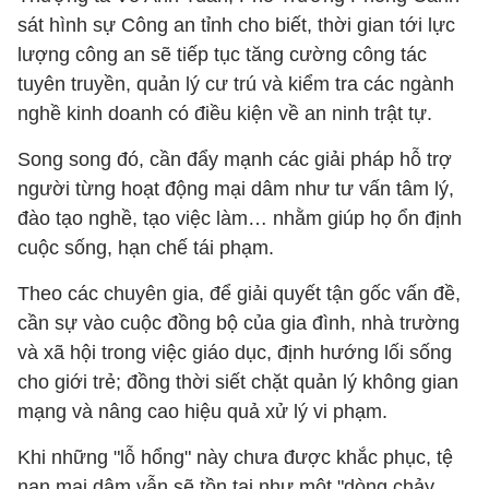
sát hình sự Công an tỉnh cho biết, thời gian tới lực
lượng công an sẽ tiếp tục tăng cường công tác
tuyên truyền, quản lý cư trú và kiểm tra các ngành
nghề kinh doanh có điều kiện về an ninh trật tự.
Song song đó, cần đẩy mạnh các giải pháp hỗ trợ
người từng hoạt động mại dâm như tư vấn tâm lý,
đào tạo nghề, tạo việc làm… nhằm giúp họ ổn định
cuộc sống, hạn chế tái phạm.
Theo các chuyên gia, để giải quyết tận gốc vấn đề,
cần sự vào cuộc đồng bộ của gia đình, nhà trường
và xã hội trong việc giáo dục, định hướng lối sống
cho giới trẻ; đồng thời siết chặt quản lý không gian
mạng và nâng cao hiệu quả xử lý vi phạm.
Khi những "lỗ hổng" này chưa được khắc phục, tệ
nạn mại dâm vẫn sẽ tồn tại như một "dòng chảy