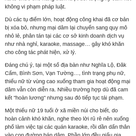
không vi phạm pháp luật.
Dù các tụ điểm lớn, hoạt động công khai đã cơ bản
bị xóa bỏ, nhưng mại dâm lại chuyển sang quy mô
nhỏ lẻ, phân tán tại các cơ sở kinh doanh dịch vụ
như nhà nghỉ, karaoke, massage… gây khó khăn
cho công tác phát hiện, xử lý.
Đáng chú ý, tại một số địa bàn như Nghĩa Lộ, Đăk
Cấm, Bình Sơn, Vạn Tường…, tình trạng phụ nữ,
thiếu nữ từ vùng cao xuống tham gia hoạt động mại
dâm vẫn còn diễn ra. Nhiều trường hợp dù đã cam
kết "hoàn lương" nhưng sau đó tiếp tục tái phạm.
Một thiếu nữ 19 tuổi ở xã miền núi cho biết, do
hoàn cảnh khó khăn, nghe theo lời rủ rê nên xuống
phố làm việc tại các quán karaoke, rồi dần dấn thân
vào con đường bán dâm. Phần lớn đều giấu gia