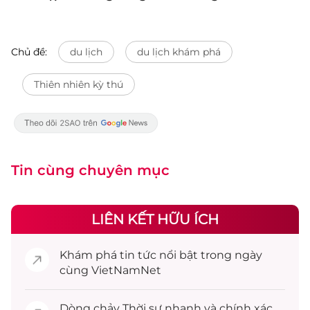
Chủ đề:
du lịch
du lịch khám phá
Thiên nhiên kỳ thú
Tin cùng chuyên mục
LIÊN KẾT HỮU ÍCH
Khám phá
tin tức
nổi bật trong ngày
cùng VietNamNet
Dòng chảy
Thời sự
nhanh và chính xác