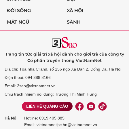
ĐỜI SỐNG
XÃ HỘI
MẬT NGỮ
SÀNH
Trang tin tức giải trí xã hội dành cho giới trẻ của công ty
Cổ phần truyền thông VietNamNet
Địa chỉ: Tòa nhà C’land, số 156 ngõ Xã Đàn 2, Đống Đa, Hà Nội
Điện thoại: 094 388 8166
Email: 2sao@vietnamnet.vn
Chịu trách nhiệm nội dung: Trương Thị Minh Hưng
LIÊN HỆ QUẢNG CÁO
Hà Nội
Hotline:
0919 405 885
Email: vietnamnetjsc.hn@vietnamnet.vn