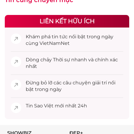
Tin cùng chuyên mục
LIÊN KẾT HỮU ÍCH
Khám phá
tin tức
nổi bật trong ngày
cùng VietNamNet
Dòng chảy
Thời sự
nhanh và chính xác
nhất
Đừng bỏ lỡ các câu chuyện
giải trí
nổi
bật trong ngày
Tin
Sao Việt
mới nhất 24h
SHOWBIZ
ĐẸP+