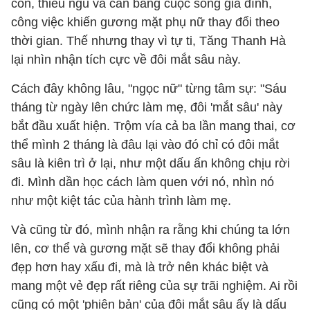
con, thiếu ngủ và cân bằng cuộc sống gia đình,
công việc khiến gương mặt phụ nữ thay đổi theo
thời gian. Thế nhưng thay vì tự ti, Tăng Thanh Hà
lại nhìn nhận tích cực về đôi mắt sâu này.
Cách đây không lâu, "ngọc nữ" từng tâm sự: "Sáu
tháng từ ngày lên chức làm mẹ, đôi 'mắt sâu' này
bắt đầu xuất hiện. Trộm vía cả ba lần mang thai, cơ
thể mình 2 tháng là đâu lại vào đó chỉ có đôi mắt
sâu là kiên trì ở lại, như một dấu ấn không chịu rời
đi. Mình dần học cách làm quen với nó, nhìn nó
như một kiệt tác của hành trình làm mẹ.
Và cũng từ đó, mình nhận ra rằng khi chúng ta lớn
lên, cơ thể và gương mặt sẽ thay đổi không phải
đẹp hơn hay xấu đi, mà là trở nên khác biệt và
mang một vẻ đẹp rất riêng của sự trãi nghiệm. Ai rồi
cũng có một 'phiên bản' của đôi mắt sâu ấy là dấu