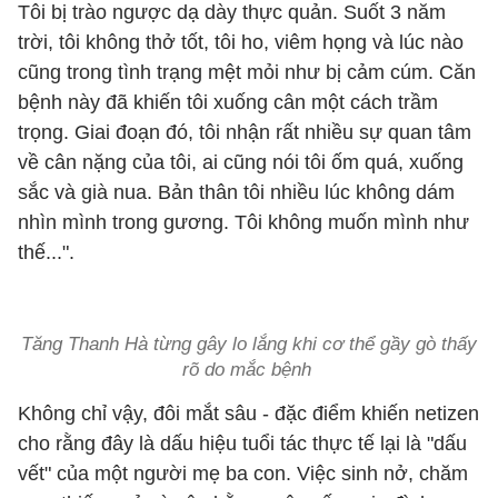
Tôi bị trào ngược dạ dày thực quản. Suốt 3 năm
trời, tôi không thở tốt, tôi ho, viêm họng và lúc nào
cũng trong tình trạng mệt mỏi như bị cảm cúm. Căn
bệnh này đã khiến tôi xuống cân một cách trầm
trọng. Giai đoạn đó, tôi nhận rất nhiều sự quan tâm
về cân nặng của tôi, ai cũng nói tôi ốm quá, xuống
sắc và già nua. Bản thân tôi nhiều lúc không dám
nhìn mình trong gương. Tôi không muốn mình như
thế...".
Tăng Thanh Hà từng gây lo lắng khi cơ thể gầy gò thấy
rõ do mắc bệnh
Không chỉ vậy,
đôi mắt sâu -
đặc điểm khiến netizen
cho rằng đây là dấu hiệu tuổi tác thực tế lại là "dấu
vết" của một người mẹ ba con. Việc sinh nở, chăm