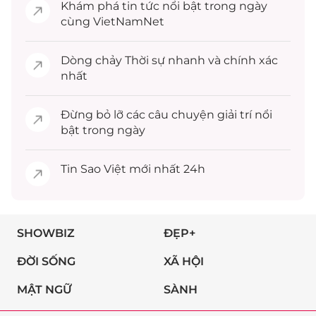
Khám phá
tin tức
nổi bật trong ngày
cùng VietNamNet
Dòng chảy
Thời sự
nhanh và chính xác
nhất
Đừng bỏ lỡ các câu chuyện
giải trí
nổi
bật trong ngày
Tin
Sao Việt
mới nhất 24h
SHOWBIZ
ĐẸP+
ĐỜI SỐNG
XÃ HỘI
MẬT NGỮ
SÀNH