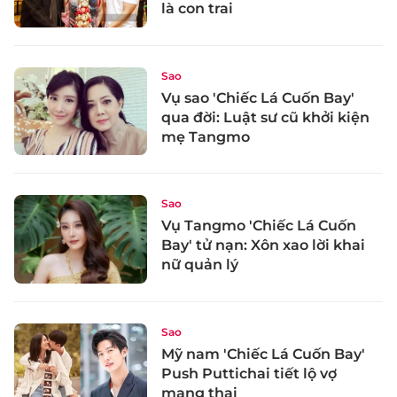
là con trai
Sao
Vụ sao 'Chiếc Lá Cuốn Bay'
qua đời: Luật sư cũ khởi kiện
mẹ Tangmo
Sao
Vụ Tangmo 'Chiếc Lá Cuốn
Bay' tử nạn: Xôn xao lời khai
nữ quản lý
Sao
Mỹ nam 'Chiếc Lá Cuốn Bay'
Push Puttichai tiết lộ vợ
mang thai