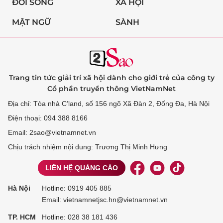
ĐỜI SỐNG
XÃ HỘI
MẬT NGỮ
SÀNH
Trang tin tức giải trí xã hội dành cho giới trẻ của công ty
Cổ phần truyền thông VietNamNet
Địa chỉ: Tòa nhà C’land, số 156 ngõ Xã Đàn 2, Đống Đa, Hà Nội
Điện thoại: 094 388 8166
Email: 2sao@vietnamnet.vn
Chịu trách nhiệm nội dung: Trương Thị Minh Hưng
LIÊN HỆ QUẢNG CÁO
Hà Nội
Hotline:
0919 405 885
Email: vietnamnetjsc.hn@vietnamnet.vn
TP. HCM
Hotline:
028 38 181 436