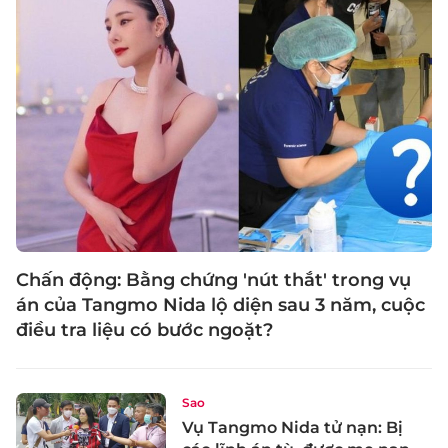
Chấn động: Bằng chứng 'nút thắt' trong vụ
án của Tangmo Nida lộ diện sau 3 năm, cuộc
điều tra liệu có bước ngoặt?
Sao
Vụ Tangmo Nida tử nạn: Bị