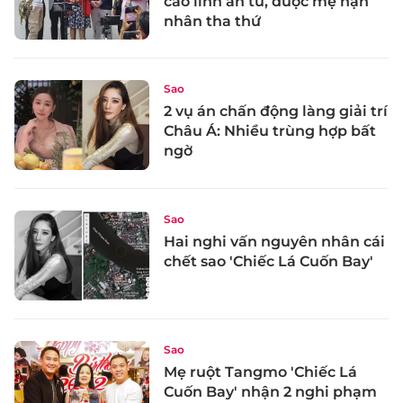
cáo lĩnh án tù, được mẹ nạn
nhân tha thứ
Sao
2 vụ án chấn động làng giải trí
Châu Á: Nhiều trùng hợp bất
ngờ
Sao
Hai nghi vấn nguyên nhân cái
chết sao 'Chiếc Lá Cuốn Bay'
Sao
Mẹ ruột Tangmo 'Chiếc Lá
Cuốn Bay' nhận 2 nghi phạm