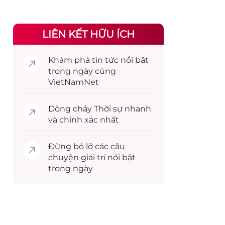
LIÊN KẾT HỮU ÍCH
Khám phá
tin tức
nổi bật
trong ngày cùng
VietNamNet
Dòng chảy
Thời sự
nhanh
và chính xác nhất
Đừng bỏ lỡ các câu
chuyện
giải trí
nổi bật
trong ngày