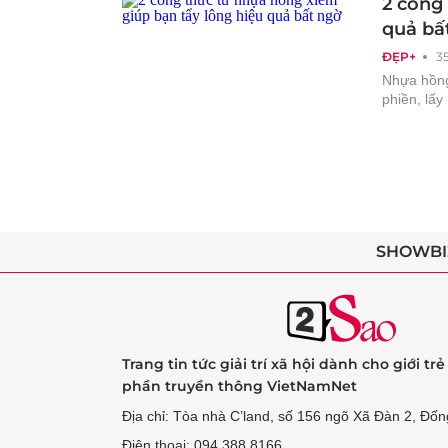
2 công
quả bấ
ĐẸP+
3
Nhựa hồng 
phiền, lấ
SHOWBI
Trang tin tức giải trí xã hội dành cho giới tr
phần truyền thông VietNamNet
Địa chỉ: Tòa nhà C’land, số 156 ngõ Xã Đàn 2, Đốn
Điện thoại: 094 388 8166