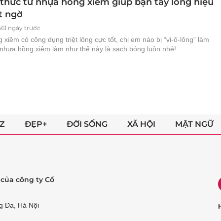
 thức từ nhựa hồng xiêm giúp bạn tẩy lông hiệu
t ngờ
561 ngày trước
xiêm có công dụng triệt lông cực tốt, chị em nào bị “vi-ô-lông” làm
y nhựa hồng xiêm làm như thế này là sạch bóng luôn nhé!
Z
ĐẸP+
ĐỜI SỐNG
XÃ HỘI
MẬT NGỮ
ẻ của công ty Cổ
g Đa, Hà Nội