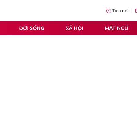
Tin mới
ĐỜI SỐNG
XÃ HỘI
MẬT NGỮ