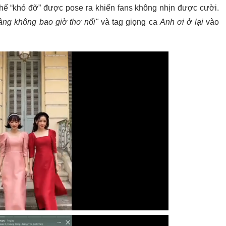
thế “khó đỡ” được pose ra khiến fans không nhịn được cười.
àng không bao giờ thơ nổi"
và tag giọng ca
Anh ơi ở lại
vào