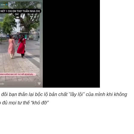
đôi bạn thân lại bộc lộ bản chất "lầy lội" của mình khi không
o đủ mọi tư thế “khó đỡ”