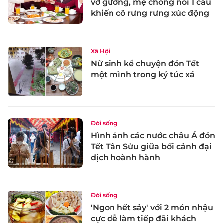
vỡ gương, mẹ chồng nói 1 câu
khiến cô rưng rưng xúc động
Xã Hội
Nữ sinh kể chuyện đón Tết
một mình trong ký túc xá
Đời sống
Hình ảnh các nước châu Á đón
Tết Tân Sửu giữa bối cảnh đại
dịch hoành hành
Đời sống
'Ngon hết sảy' với 2 món nhậu
cực dễ làm tiếp đãi khách